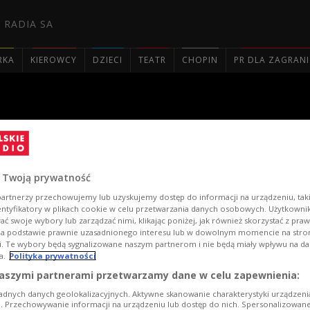
 RADIA SA
RKA
KIEROWCY
DZIECI
TEATR
CHOPIN
PR DLA ZAGRAN

m. Lutosławskiego
 Twoją prywatność
artnerzy przechowujemy lub uzyskujemy dostęp do informacji na urządzeniu, taki
entyfikatory w plikach cookie w celu przetwarzania danych osobowych. Użytkown
ć swoje wybory lub zarządzać nimi, klikając poniżej, jak również skorzystać z pra
na podstawie prawnie uzasadnionego interesu lub w dowolnym momencie na stroni
i. Te wybory będą sygnalizowane naszym partnerom i nie będą miały wpływu na d
a.
Polityka prywatności
aszymi partnerami przetwarzamy dane w celu zapewnienia:
adnych danych geolokalizacyjnych. Aktywne skanowanie charakterystyki urządzen
ji. Przechowywanie informacji na urządzeniu lub dostęp do nich. Spersonalizowane