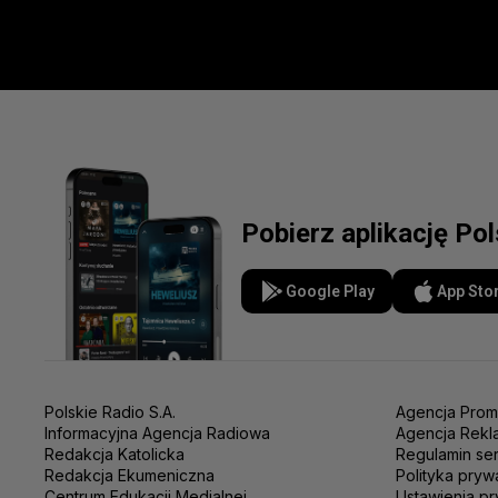
Pobierz aplikację Po
Google Play
App Sto
Polskie Radio S.A.
Agencja Prom
Informacyjna Agencja Radiowa
Agencja Rekl
Redakcja Katolicka
Regulamin se
Redakcja Ekumeniczna
Polityka pryw
Centrum Edukacji Medialnej
Ustawienia pr