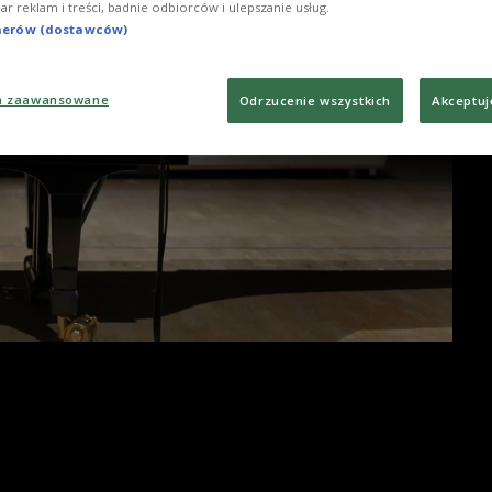
iar reklam i treści, badnie odbiorców i ulepszanie usług.
tnerów (dostawców)
a zaawansowane
Odrzucenie wszystkich
Akceptuj