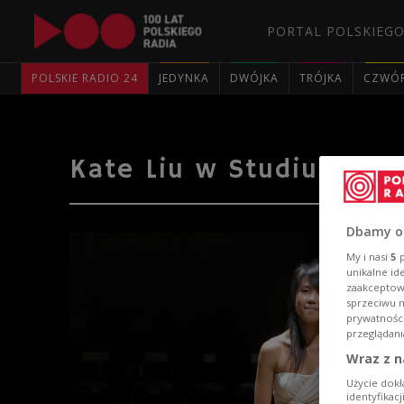
PORTAL POLSKIEGO
POLSKIE RADIO 24
JEDYNKA
DWÓJKA
TRÓJKA
CZWÓ
Kate Liu w Studiu PR i
Dbamy o
My i nasi
5
p
unikalne id
zaakceptowa
sprzeciwu 
prywatnośc
przeglądani
Wraz z n
Użycie dokł
identyfikac