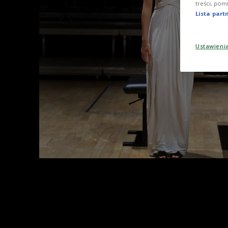
treści, pom
Lista par
Ustawieni