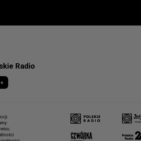
lskie Radio
re
ocji
amy
rwisu
atności
ywatności