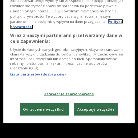
zaakceptować swoje wybory lub zarządzać nimi, klikając poniżej, jak
również skorzystać z prawa do sprzeciwu na podstawie prawnie
uzasadnionego interesu lub w dowolnym momencie na stronie
polityki prywatności. Te wybory będą sygnalizowane naszym
partnerom i nie będą miały wpływu na dane przeglądania.
Polityka
prywatności
Wraz z naszymi partnerami przetwarzamy dane w
celu zapewnienia:
Użycie dokładnych danych geolokalizacyjnych. Aktywne skanowanie
charakterystyki urządzenia do celów identyfikacji. Przechowywanie
informacji na urządzeniu lub dostęp do nich. Spersonalizowane
reklamy i treści, pomiar reklam i treści, badnie odbiorców i
ulepszanie usług.
Lista partnerów (dostawców)
Ustawienia zaawansowane
Odrzucenie wszystkich
Akceptuję wszystkie