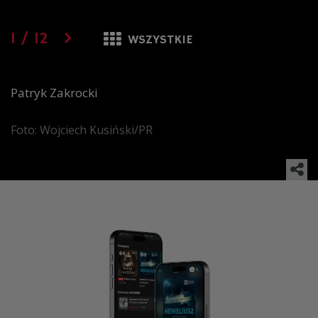
1
/
12
WSZYSTKIE
Patryk Zakrocki
Foto: Wojciech Kusiński/PR