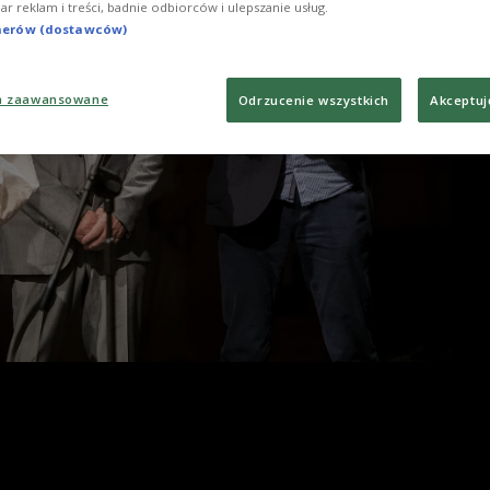
iar reklam i treści, badnie odbiorców i ulepszanie usług.
tnerów (dostawców)
a zaawansowane
Odrzucenie wszystkich
Akceptuj