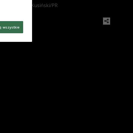
Foto: Wojciech Kusiński/PR
ę wszystkie