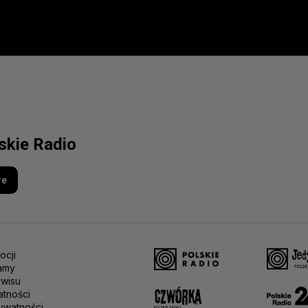
lskie Radio
re
ocji
amy
rwisu
atności
ywatności