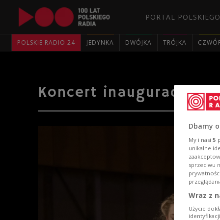
PORTAL POLSKIEGO
POLSKIE RADIO 24
JEDYNKA
DWÓJKA
TRÓJKA
CZWÓ
Koncert inauguracyjny 
Dbamy o
My i nasi
5
p
unikalne id
zaakceptowa
sprzeciwu 
prywatnośc
przeglądani
Wraz z n
Użycie dokł
identyfikac