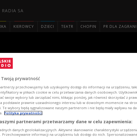
 RADIA SA
RKA
KIEROWCY
DZIECI
TEATR
CHOPIN
PR DLA ZAGRAN

Festiwalu "Nowa Tradycja" 
 Twoją prywatność
artnerzy przechowujemy lub uzyskujemy dostęp do informacji na urządzeniu, taki
entyfikatory w plikach cookie w celu przetwarzania danych osobowych. Użytkown
ć swoje wybory lub zarządzać nimi, klikając poniżej, jak również skorzystać z pra
na podstawie prawnie uzasadnionego interesu lub w dowolnym momencie na stroni
i. Te wybory będą sygnalizowane naszym partnerom i nie będą miały wpływu na d
a.
Polityka prywatności
aszymi partnerami przetwarzamy dane w celu zapewnienia:
adnych danych geolokalizacyjnych. Aktywne skanowanie charakterystyki urządzen
ji. Przechowywanie informacji na urządzeniu lub dostęp do nich. Spersonalizowane