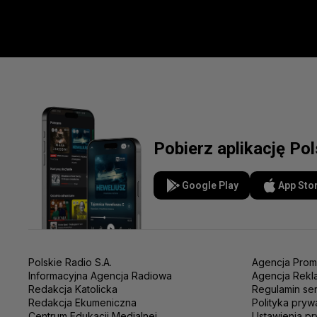
Pobierz aplikację Po
Google Play
App Sto
Polskie Radio S.A.
Agencja Prom
Informacyjna Agencja Radiowa
Agencja Rekl
Redakcja Katolicka
Regulamin se
Redakcja Ekumeniczna
Polityka pryw
Centrum Edukacji Medialnej
Ustawienia pr