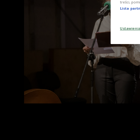
treści, pom
Lista par
Ustawieni