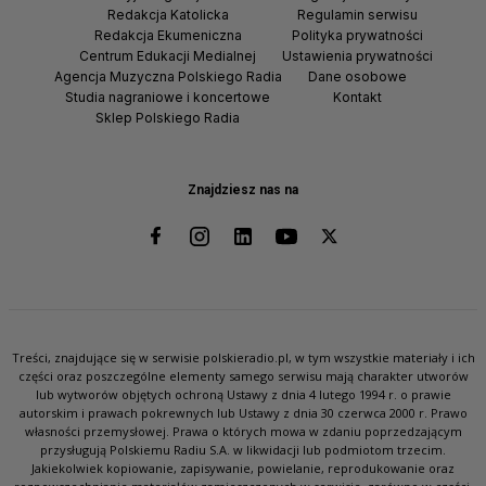
Redakcja Katolicka
Regulamin serwisu
Redakcja Ekumeniczna
Polityka prywatności
Centrum Edukacji Medialnej
Ustawienia prywatności
Agencja Muzyczna Polskiego Radia
Dane osobowe
Studia nagraniowe i koncertowe
Kontakt
Sklep Polskiego Radia
Znajdziesz nas na
Treści, znajdujące się w serwisie polskieradio.pl, w tym wszystkie materiały i ich
części oraz poszczególne elementy samego serwisu mają charakter utworów
lub wytworów objętych ochroną Ustawy z dnia 4 lutego 1994 r. o prawie
autorskim i prawach pokrewnych lub Ustawy z dnia 30 czerwca 2000 r. Prawo
własności przemysłowej. Prawa o których mowa w zdaniu poprzedzającym
przysługują Polskiemu Radiu S.A. w likwidacji lub podmiotom trzecim.
Jakiekolwiek kopiowanie, zapisywanie, powielanie, reprodukowanie oraz