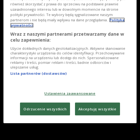
również skorzystać z prawa do sprzeciwu na podstawie prawnie
uzasadnionego interesu lub w dowolnym momencie na stronie
polityki prywatności. Te wybory będą sygnalizowane naszym
partnerom i nie będą miały wpływu na dane przeglądania.
Polityka
prywatności
Wraz z naszymi partnerami przetwarzamy dane w
celu zapewnienia:
Użycie dokładnych danych geolokalizacyjnych. Aktywne skanowanie
charakterystyki urządzenia do celów identyfikacji. Przechowywanie
informacji na urządzeniu lub dostęp do nich. Spersonalizowane
reklamy i treści, pomiar reklam i treści, badnie odbiorców i
ulepszanie usług.
Lista partnerów (dostawców)
Ustawienia zaawansowane
Odrzucenie wszystkich
Akceptuję wszystkie