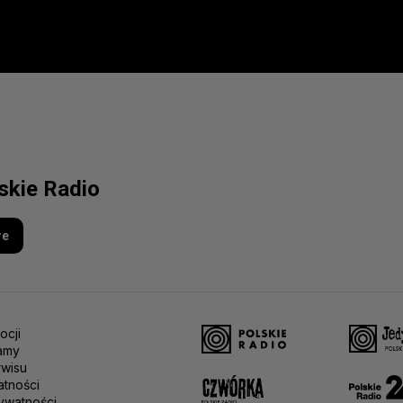
lskie Radio
re
ocji
amy
rwisu
atności
ywatności