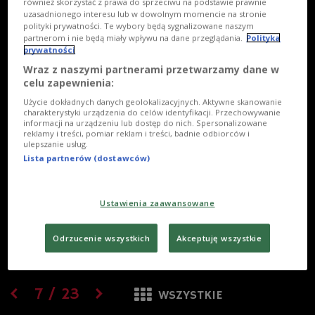
również skorzystać z prawa do sprzeciwu na podstawie prawnie
uzasadnionego interesu lub w dowolnym momencie na stronie
polityki prywatności. Te wybory będą sygnalizowane naszym
partnerom i nie będą miały wpływu na dane przeglądania.
Polityka
prywatności
Wraz z naszymi partnerami przetwarzamy dane w
celu zapewnienia:
Użycie dokładnych danych geolokalizacyjnych. Aktywne skanowanie
charakterystyki urządzenia do celów identyfikacji. Przechowywanie
informacji na urządzeniu lub dostęp do nich. Spersonalizowane
reklamy i treści, pomiar reklam i treści, badnie odbiorców i
ulepszanie usług.
Lista partnerów (dostawców)
Ustawienia zaawansowane
Odrzucenie wszystkich
Akceptuję wszystkie
7
/
23
WSZYSTKIE