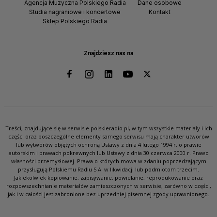
Agencja Muzyczna Polskiego Radia
Dane osobowe
Studia nagraniowe i koncertowe
Kontakt
Sklep Polskiego Radia
Znajdziesz nas na
Treści, znajdujące się w serwisie polskieradio.pl, w tym wszystkie materiały i ich
części oraz poszczególne elementy samego serwisu mają charakter utworów
lub wytworów objętych ochroną Ustawy z dnia 4 lutego 1994 r. o prawie
autorskim i prawach pokrewnych lub Ustawy z dnia 30 czerwca 2000 r. Prawo
własności przemysłowej. Prawa o których mowa w zdaniu poprzedzającym
przysługują Polskiemu Radiu S.A. w likwidacji lub podmiotom trzecim.
Jakiekolwiek kopiowanie, zapisywanie, powielanie, reprodukowanie oraz
rozpowszechnianie materiałów zamieszczonych w serwisie, zarówno w części,
jak i w całości jest zabronione bez uprzedniej pisemnej zgody uprawnionego.