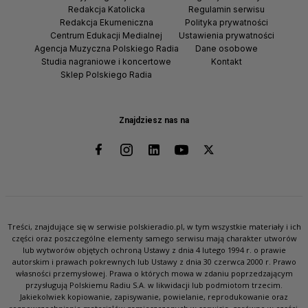
Redakcja Katolicka
Regulamin serwisu
Redakcja Ekumeniczna
Polityka prywatności
Centrum Edukacji Medialnej
Ustawienia prywatności
Agencja Muzyczna Polskiego Radia
Dane osobowe
Studia nagraniowe i koncertowe
Kontakt
Sklep Polskiego Radia
Znajdziesz nas na
Treści, znajdujące się w serwisie polskieradio.pl, w tym wszystkie materiały i ich
części oraz poszczególne elementy samego serwisu mają charakter utworów
lub wytworów objętych ochroną Ustawy z dnia 4 lutego 1994 r. o prawie
autorskim i prawach pokrewnych lub Ustawy z dnia 30 czerwca 2000 r. Prawo
własności przemysłowej. Prawa o których mowa w zdaniu poprzedzającym
przysługują Polskiemu Radiu S.A. w likwidacji lub podmiotom trzecim.
Jakiekolwiek kopiowanie, zapisywanie, powielanie, reprodukowanie oraz