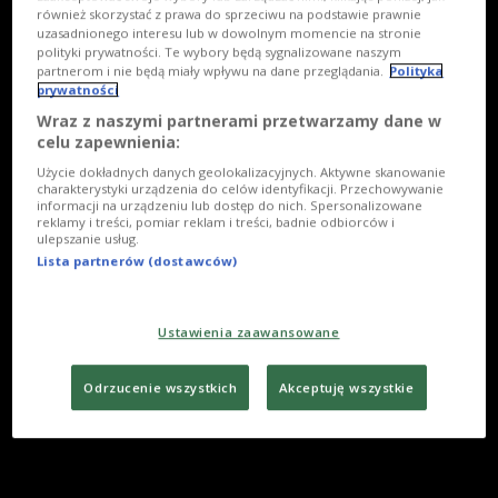
również skorzystać z prawa do sprzeciwu na podstawie prawnie
uzasadnionego interesu lub w dowolnym momencie na stronie
polityki prywatności. Te wybory będą sygnalizowane naszym
partnerom i nie będą miały wpływu na dane przeglądania.
Polityka
prywatności
Wraz z naszymi partnerami przetwarzamy dane w
celu zapewnienia:
Użycie dokładnych danych geolokalizacyjnych. Aktywne skanowanie
charakterystyki urządzenia do celów identyfikacji. Przechowywanie
informacji na urządzeniu lub dostęp do nich. Spersonalizowane
reklamy i treści, pomiar reklam i treści, badnie odbiorców i
ulepszanie usług.
Lista partnerów (dostawców)
Ustawienia zaawansowane
Odrzucenie wszystkich
Akceptuję wszystkie