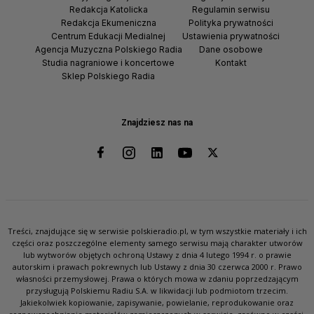
Redakcja Katolicka
Regulamin serwisu
Redakcja Ekumeniczna
Polityka prywatności
Centrum Edukacji Medialnej
Ustawienia prywatności
Agencja Muzyczna Polskiego Radia
Dane osobowe
Studia nagraniowe i koncertowe
Kontakt
Sklep Polskiego Radia
Znajdziesz nas na
Treści, znajdujące się w serwisie polskieradio.pl, w tym wszystkie materiały i ich
części oraz poszczególne elementy samego serwisu mają charakter utworów
lub wytworów objętych ochroną Ustawy z dnia 4 lutego 1994 r. o prawie
autorskim i prawach pokrewnych lub Ustawy z dnia 30 czerwca 2000 r. Prawo
własności przemysłowej. Prawa o których mowa w zdaniu poprzedzającym
przysługują Polskiemu Radiu S.A. w likwidacji lub podmiotom trzecim.
Jakiekolwiek kopiowanie, zapisywanie, powielanie, reprodukowanie oraz