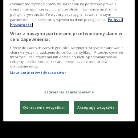
również skorzystać z prawa do sprzeciwu na podstawie prawnie
uzasadnionego interesu lub w dowolnym momencie na stronie
polityki prywatności. Te wybory będą sygnalizowane naszym
partnerom i nie będą miały wpływu na dane przeglądania.
Polityka
prywatności
Wraz z naszymi partnerami przetwarzamy dane w
celu zapewnienia:
Użycie dokładnych danych geolokalizacyjnych. Aktywne skanowanie
charakterystyki urządzenia do celów identyfikacji. Przechowywanie
informacji na urządzeniu lub dostęp do nich. Spersonalizowane
reklamy i treści, pomiar reklam i treści, badnie odbiorców i
ulepszanie usług.
Lista partnerów (dostawców)
Ustawienia zaawansowane
Odrzucenie wszystkich
Akceptuję wszystkie