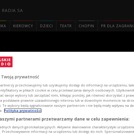
 RADIA SA
RKA
KIEROWCY
DZIECI
TEATR
CHOPIN
PR DLA ZAGRAN

i pastorałek
 Twoją prywatność
artnerzy przechowujemy lub uzyskujemy dostęp do informacji na urządzeniu, taki
entyfikatory w plikach cookie w celu przetwarzania danych osobowych. Użytkown
ć swoje wybory lub zarządzać nimi, klikając poniżej, jak również skorzystać z pra
na podstawie prawnie uzasadnionego interesu lub w dowolnym momencie na stroni
i. Te wybory będą sygnalizowane naszym partnerom i nie będą miały wpływu na d
a.
Polityka prywatności
aszymi partnerami przetwarzamy dane w celu zapewnienia:
adnych danych geolokalizacyjnych. Aktywne skanowanie charakterystyki urządzen
ji. Przechowywanie informacji na urządzeniu lub dostęp do nich. Spersonalizowane