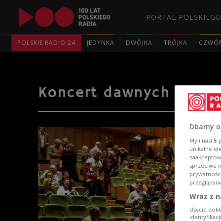
PORTAL POLSKIEGO
POLSKIE RADIO 24
JEDYNKA
DWÓJKA
TRÓJKA
CZWÓ
Koncert dawnych kolęd 
Dbamy o
My i nasi
5
p
unikalne id
zaakceptowa
sprzeciwu 
prywatnośc
przeglądani
Wraz z n
Użycie dokł
identyfikac