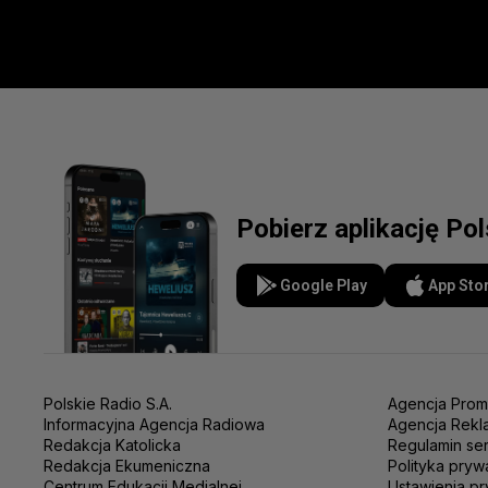
Pobierz aplikację Po
Google Play
App Sto
Polskie Radio S.A.
Agencja Prom
Informacyjna Agencja Radiowa
Agencja Rekl
Redakcja Katolicka
Regulamin se
Redakcja Ekumeniczna
Polityka pryw
Centrum Edukacji Medialnej
Ustawienia pr