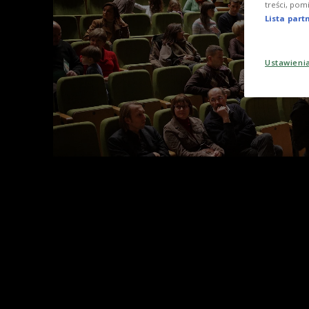
treści, pom
Lista par
Ustawieni