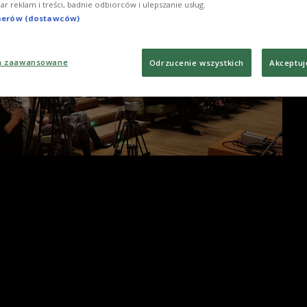
iar reklam i treści, badnie odbiorców i ulepszanie usług.
tnerów (dostawców)
a zaawansowane
Odrzucenie wszystkich
Akceptuj