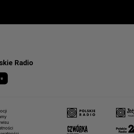
lskie Radio
re
ocji
amy
rwisu
atności
ywatności