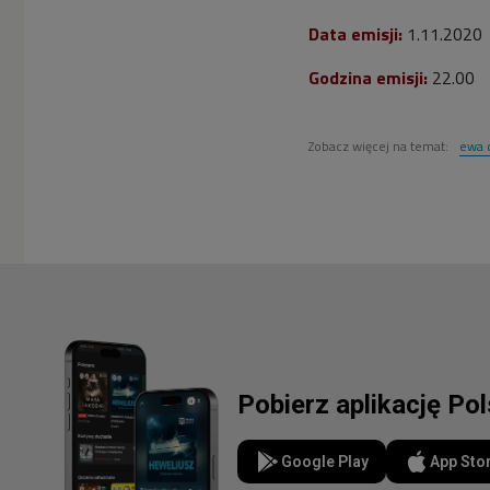
Data emisji:
1.11.2020
Godzina emisji:
22.00
Zobacz więcej na temat:
ewa 
Pobierz aplikację Po
Google Play
App Sto