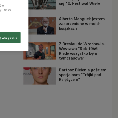
się 10. Festiwal Wisły
lów
i treści,
Alberto Manguel: jestem
zakorzeniony w moich
książkach
ę wszystkie
Z Breslau do Wrocławia.
Wystawa "Rok 1946.
Kiedy wszystko było
tymczasowe"
Bartosz Bielenia gościem
specjalnym "Trójki pod
Księżycem"