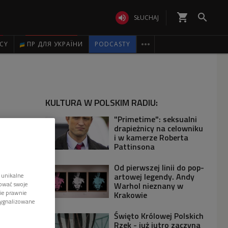
shopping_cart


SŁUCHAJ

ICY
ПР ДЛЯ УКРАЇНИ
PODCASTY
KULTURA W POLSKIM RADIU:
"Primetime": seksualni
drapieżnicy na celowniku
i w kamerze Roberta
Pattinsona
Od pierwszej linii do pop-
artowej legendy. Andy
 unikalne
Warhol nieznany w
tować swoje
wie prawnie
Krakowie
sygnalizowane
Święto Królowej Polskich
Rzek - już jutro zaczyna