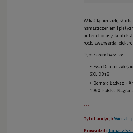
W każdą niedzielę słuch
namaszczeniem i pietyzm
potem bonusy, konteksty
rock, awangarda, elektro
Tym razem były to:
Ewa Demarczyk śpie
SXL 0318
Bernard Ładysz - Ar
1960 Polskie Nagran
***
Tytuł audycji:
Wieczór 
Prowadził:
Tomasz Sza