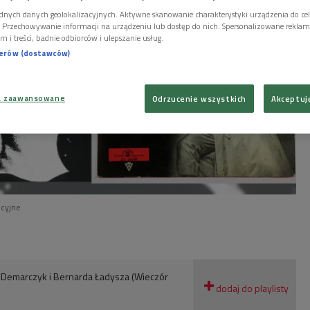
dnych danych geolokalizacyjnych. Aktywne skanowanie charakterystyki urządzenia do ce
i. Przechowywanie informacji na urządzeniu lub dostęp do nich. Spersonalizowane reklamy 
m i treści, badnie odbiorców i ulepszanie usług.
nerów (dostawców)
a zaawansowane
Odrzucenie wszystkich
Akceptuj
ocyjne
y Demarczyk i Bernarda Ładysza (Wieczór