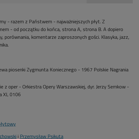
amy - razem z Państwem - najważniejszych płyt. Z
em - od początku do końca, strona A, strona B. A dopiero
, porównania, komentarze zaproszonych gości. Klasyka, jazz,
nika.
wa piosenki Zygmunta Koniecznego - 1967 Polskie Nagrania
ie z oper - Orkiestra Opery Warszawskiej, dyr. Jerzy Semkow -
ia XL 0106
płytowy
chowski
i
Przemysław Psikuta