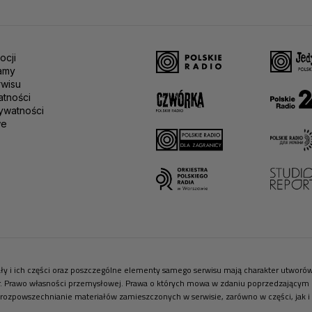
ocji
amy
rwisu
atności
ywatności
we
riały i ich części oraz poszczególne elementy samego serwisu mają charakter utwor
r. Prawo własności przemysłowej. Prawa o których mowa w zdaniu poprzedzającym pr
 rozpowszechnianie materiałów zamieszczonych w serwisie, zarówno w części, jak i