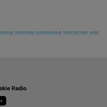
demarczyk
bernard ładysz
przemysław psikuta
tomasz szachowski
dwójka
lskie Radio
re