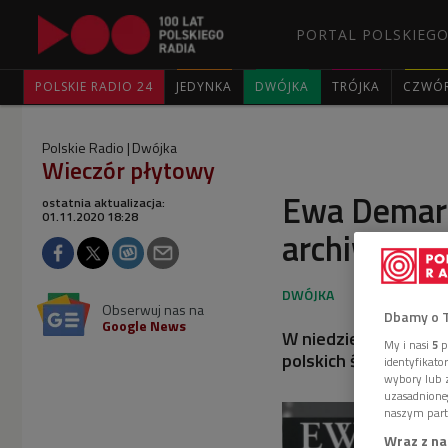
PORTAL POLSKIEGO
POLSKIE RADIO 24
JEDYNKA
DWÓJKA
TRÓJKA
CZWÓ
Polskie Radio
Dwójka
Wieczór płytowy
Ewa Demarc
ostatnia aktualizacja:
01.11.2020 18:28
archiwalnyc
Obserwuj nas na
Dbamy o 
Google News
W niedzielny wieczó
My i nasi
5
p
polskich śpiewaków, 
identyfikat
wybory lub z
uzasadnione
naszym part
Wraz z na