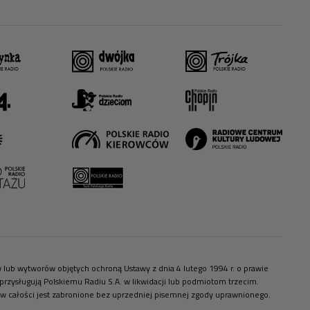
ów lub wytworów objętych ochroną Ustawy z dnia 4 lutego 1994 r. o prawie
zysługują Polskiemu Radiu S.A. w likwidacji lub podmiotom trzecim.
 w całości jest zabronione bez uprzedniej pisemnej zgody uprawnionego.