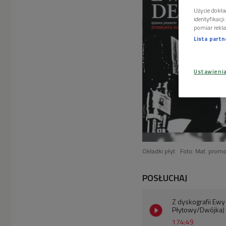
Użycie dokła
identyfikacj
pomiar rekla
Lista part
Ustawieni
Okładki płyt
Foto: Mat. prom
POSŁUCHAJ
Z dyskografii Ew
Płytowy/Dwójka)
174:49