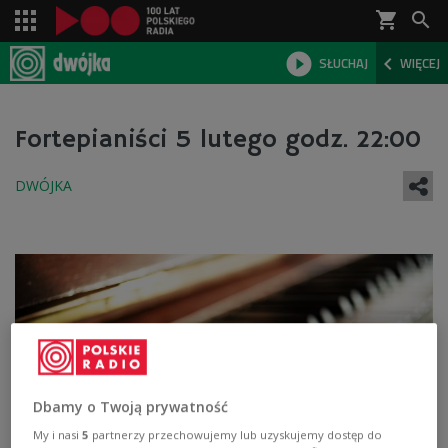
shopping_cart



SŁUCHAJ
WIĘCEJ

Fortepianiści 5 lutego godz. 22:00
Dbamy o Twoją prywatność
My i nasi
5
partnerzy przechowujemy lub uzyskujemy dostęp do