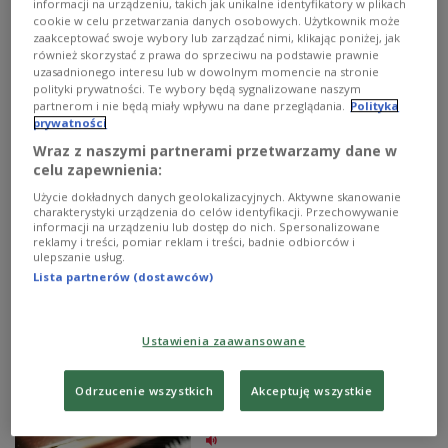
informacji na urządzeniu, takich jak unikalne identyfikatory w plikach
cookie w celu przetwarzania danych osobowych. Użytkownik może
zaakceptować swoje wybory lub zarządzać nimi, klikając poniżej, jak
(zdjęcie ilustracyjne)
Foto: Shutterstock/Maren Winter
również skorzystać z prawa do sprzeciwu na podstawie prawnie
uzasadnionego interesu lub w dowolnym momencie na stronie
polityki prywatności. Te wybory będą sygnalizowane naszym
O AUDYCJI
partnerom i nie będą miały wpływu na dane przeglądania.
Polityka
prywatności
Wraz z naszymi partnerami przetwarzamy dane w
00:00
00:00
celu zapewnienia:
Audycja Andrzeja Sułka Opowiadać w niej będziemy o
Użycie dokładnych danych geolokalizacyjnych. Aktywne skanowanie
charakterystyki urządzenia do celów identyfikacji. Przechowywanie
drodze fortepianu na estrady koncertowe i powrocie
informacji na urządzeniu lub dostęp do nich. Spersonalizowane
historycznego instrumentarium klawiszowego do praktyki
reklamy i treści, pomiar reklam i treści, badnie odbiorców i
wykonawczej.
ulepszanie usług.
Lista partnerów (dostawców)
W POPRZEDNICH ODCINKACH
Ustawienia zaawansowane
Fortepianiści 8 kwietnia godz.
22:00
Odrzucenie wszystkich
Akceptuję wszystkie