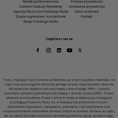
Redakcja Ekumeniczna
Polityka prywatności
Centrum Edukacji Medialnej
Ustawienia prywatności
Agencja Muzyczna Polskiego Radia
Dane osobowe
Studia nagraniowe i koncertowe
Kontakt
Sklep Polskiego Radia
Znajdziesz nas na
Treści, znajdujące się w serwisie polskieradio.pl, w tym wszystkie materiały i ich
części oraz poszczególne elementy samego serwisu mają charakter utworów
lub wytworów objętych ochroną Ustawy z dnia 4 lutego 1994 r. o prawie
autorskim i prawach pokrewnych lub Ustawy z dnia 30 czerwca 2000 r. Prawo
własności przemysłowej. Prawa o których mowa w zdaniu poprzedzającym
przysługują Polskiemu Radiu S.A. w likwidacji lub podmiotom trzecim.
Jakiekolwiek kopiowanie, zapisywanie, powielanie, reprodukowanie oraz
rozpowszechnianie materiałów zamieszczonych w serwisie, zarówno w części,
jak i w całości jest zabronione bez uprzedniej pisemnej zgody uprawnionego.