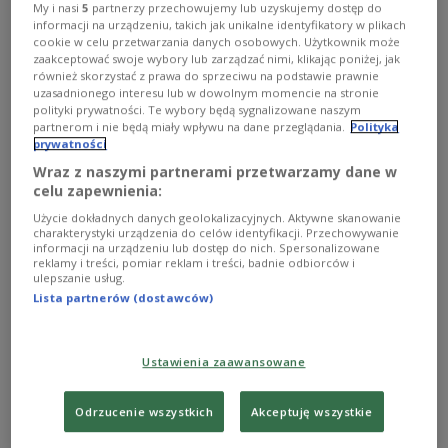
My i nasi
5
partnerzy przechowujemy lub uzyskujemy dostęp do
informacji na urządzeniu, takich jak unikalne identyfikatory w plikach
cookie w celu przetwarzania danych osobowych. Użytkownik może
zdjęcie ilustracyjne
Foto: Shutterstock/Ezume Images
zaakceptować swoje wybory lub zarządzać nimi, klikając poniżej, jak
również skorzystać z prawa do sprzeciwu na podstawie prawnie
O AUDYCJI
uzasadnionego interesu lub w dowolnym momencie na stronie
polityki prywatności. Te wybory będą sygnalizowane naszym
partnerom i nie będą miały wpływu na dane przeglądania.
Polityka
prywatności
00:00
00:00
Wraz z naszymi partnerami przetwarzamy dane w
celu zapewnienia:
Najlepsze wykonania utrwalone na płytach z kultowej serii
"Polish Jazz", amerykański swing i szalone rytmy rodem z
Użycie dokładnych danych geolokalizacyjnych. Aktywne skanowanie
charakterystyki urządzenia do celów identyfikacji. Przechowywanie
Południa. Kanon gatunku, ale także nagrania zapomniane,
informacji na urządzeniu lub dostęp do nich. Spersonalizowane
choć ważne. A wreszcie mini-monografie pianistów i
reklamy i treści, pomiar reklam i treści, badnie odbiorców i
wokalistów oraz prezentacje legendarnych big-bandów
ulepszanie usług.
Duke’a Ellingtona, Counta Basiego i Benny’ego
Lista partnerów (dostawców)
Goodmana. To wszystko znajdzie się w audycji "Teraz
jazz", która będzie nadawana od poniedziałku do piątku w
godz. 18.00-19.00 (prowadzenie: Tomasz Szachowski,
Ustawienia zaawansowane
Paweł Brodowski, Andrzej Zieliński, Przemysław Psikuta i
Korneliusz Pacuda).
Odrzucenie wszystkich
Akceptuję wszystkie
W POPRZEDNICH ODCINKACH