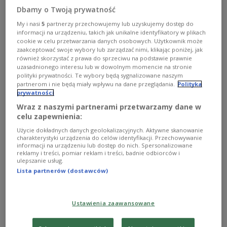
Dbamy o Twoją prywatność
My i nasi
5
partnerzy przechowujemy lub uzyskujemy dostęp do
zdjęcie ilustracyjne
Foto: Shutterstock/Ezume Images
informacji na urządzeniu, takich jak unikalne identyfikatory w plikach
cookie w celu przetwarzania danych osobowych. Użytkownik może
O AUDYCJI
zaakceptować swoje wybory lub zarządzać nimi, klikając poniżej, jak
również skorzystać z prawa do sprzeciwu na podstawie prawnie
uzasadnionego interesu lub w dowolnym momencie na stronie
polityki prywatności. Te wybory będą sygnalizowane naszym
00:00
00:00
partnerom i nie będą miały wpływu na dane przeglądania.
Polityka
prywatności
Teraz jazz 12 kwietnia godz. 18:00
Wraz z naszymi partnerami przetwarzamy dane w
celu zapewnienia:
Najlepsze wykonania utrwalone na płytach z kultowej serii
Użycie dokładnych danych geolokalizacyjnych. Aktywne skanowanie
"Polish Jazz", amerykański swing i szalone rytmy rodem z
charakterystyki urządzenia do celów identyfikacji. Przechowywanie
informacji na urządzeniu lub dostęp do nich. Spersonalizowane
Południa. Kanon gatunku, ale także nagrania zapomniane,
reklamy i treści, pomiar reklam i treści, badnie odbiorców i
ulepszanie usług.
choć ważne. A wreszcie mini-monografie pianistów i
Lista partnerów (dostawców)
wokalistów oraz prezentacje legendarnych big-bandów
Duke’a Ellingtona, Counta Basiego i Benny’ego
Ustawienia zaawansowane
Goodmana. To wszystko znajdzie się w audycji "Teraz
jazz", która będzie nadawana od poniedziałku do piątku w