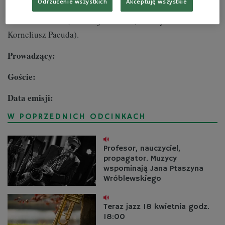
Odrzucenie wszystkich
Akceptuję wszystkie
godz. 18.00-19.00 (prowadzenie: Tomasz Szachowski,
Paweł Brodowski, Andrzej Zieliński, Przemysław Psikuta i
Korneliusz Pacuda).
Prowadzący:
Goście:
Data emisji:
W POPRZEDNICH ODCINKACH
Profesor, nauczyciel,
propagator. Muzycy
wspominają Jana Ptaszyna
Wróblewskiego
Teraz jazz 18 kwietnia godz.
18:00