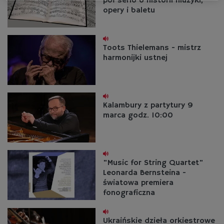
pół serio o historii muzyki,
opery i baletu
Toots Thielemans - mistrz
harmonijki ustnej
Kalambury z partytury 9
marca godz. 10:00
"Music for String Quartet"
Leonarda Bernsteina -
światowa premiera
fonograficzna
Ukraińskie dzieła orkiestrowe