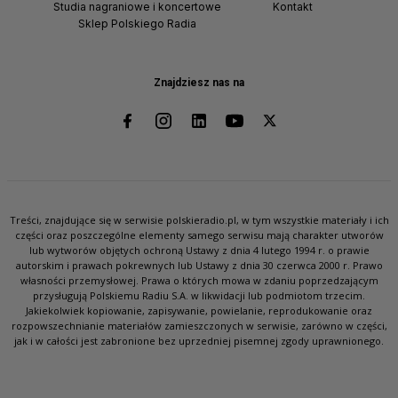
Studia nagraniowe i koncertowe
Kontakt
Sklep Polskiego Radia
Znajdziesz nas na
Treści, znajdujące się w serwisie polskieradio.pl, w tym wszystkie materiały i ich
części oraz poszczególne elementy samego serwisu mają charakter utworów
lub wytworów objętych ochroną Ustawy z dnia 4 lutego 1994 r. o prawie
autorskim i prawach pokrewnych lub Ustawy z dnia 30 czerwca 2000 r. Prawo
własności przemysłowej. Prawa o których mowa w zdaniu poprzedzającym
przysługują Polskiemu Radiu S.A. w likwidacji lub podmiotom trzecim.
Jakiekolwiek kopiowanie, zapisywanie, powielanie, reprodukowanie oraz
rozpowszechnianie materiałów zamieszczonych w serwisie, zarówno w części,
jak i w całości jest zabronione bez uprzedniej pisemnej zgody uprawnionego.