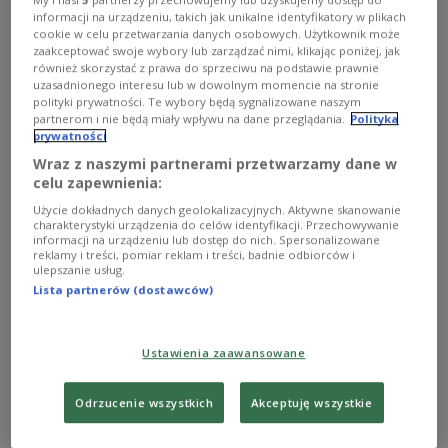
informacji na urządzeniu, takich jak unikalne identyfikatory w plikach
cookie w celu przetwarzania danych osobowych. Użytkownik może
zaakceptować swoje wybory lub zarządzać nimi, klikając poniżej, jak
również skorzystać z prawa do sprzeciwu na podstawie prawnie
Krzysztof Herdzin jest niewątpliwie jednym z najbardziej
uzasadnionego interesu lub w dowolnym momencie na stronie
polityki prywatności. Te wybory będą sygnalizowane naszym
wszechstronnych artystów w naszym kraju - pianistą,
partnerom i nie będą miały wpływu na dane przeglądania.
Polityka
kompozytorem, aranżerem, dyrygentem, producentem
prywatności
płytowym. Zajmuje się równolegle klasyką, jazzem, muzyką pop
i muzyką filmową.
Foto: Grzegorz Śledź/PR2
Wraz z naszymi partnerami przetwarzamy dane w
celu zapewnienia:
O AUDYCJI
Użycie dokładnych danych geolokalizacyjnych. Aktywne skanowanie
charakterystyki urządzenia do celów identyfikacji. Przechowywanie
informacji na urządzeniu lub dostęp do nich. Spersonalizowane
00:00
00:00
reklamy i treści, pomiar reklam i treści, badnie odbiorców i
ulepszanie usług.
Lista partnerów (dostawców)
Tytuł
Kalambury z partytury
2019/10/27
15:00
Ustawienia zaawansowane
W POPRZEDNICH ODCINKACH
Odrzucenie wszystkich
Akceptuję wszystkie
David W. Barber pół żartem-