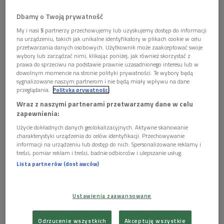
Dbamy o Twoją prywatność
Obserwuj nas na
Google News
My i nasi
5
partnerzy przechowujemy lub uzyskujemy dostęp do informacji
na urządzeniu, takich jak unikalne identyfikatory w plikach cookie w celu
- Chciałem opowiedzieć pewną uniwersalną historię,
przetwarzania danych osobowych. Użytkownik może zaakceptować swoje
która może być zrozumiana na całym świecie. O
wybory lub zarządzać nimi, klikając poniżej, jak również skorzystać z
prawa do sprzeciwu na podstawie prawnie uzasadnionego interesu lub w
potrzebie miłości, czułości, o odrzuceniu. To jest
dowolnym momencie na stronie polityki prywatności. Te wybory będą
ważne, żeby w dzisiejszych czasach opowiadać takie
sygnalizowane naszym partnerom i nie będą miały wpływu na dane
historie, bo w XXI wieku jedną z najważniejszych
przeglądania.
Polityka prywatności
chorób jest samotność - mówił w "Poranku Dwójki"
Wraz z naszymi partnerami przetwarzamy dane w celu
Tadeusz Łusiak, reżyser nagrodzonego na Rhode
zapewnienia:
Island Film Festival filmu "Sukienka". "Sukienka"
Użycie dokładnych danych geolokalizacyjnych. Aktywne skanowanie
wprowadza widza w wewnętrzną przestrzeń Julii,
charakterystyki urządzenia do celów identyfikacji. Przechowywanie
osoby poniekąd skazanej na poruszanie się po
informacji na urządzeniu lub dostęp do nich. Spersonalizowane reklamy i
treści, pomiar reklam i treści, badnie odbiorców i ulepszanie usług.
społecznym marginesie. - Nasza bohaterka jest
Lista partnerów (dostawców)
osoba niskopienną, jest w jakimś sensie odmienna od
reszty społeczeństwa i jest napiętnowana i
odrzucona przez to - opowiadał Tadeusz Łysiak. -
Ustawienia zaawansowane
Przez to, że jestem charakterystyczna łatwiej mi
było pokazać odrzucenie, moją walkę z codziennym
życiem i światem - dodała odtwórczyni głównej roli
Odrzucenie wszystkich
Akceptuję wszystkie