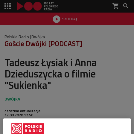
shopping_cart


SŁUCHAJ

Polskie Radio
Dwójka
Goście Dwójki [PODCAST]
Tadeusz Łysiak i Anna
Dzieduszycka o filmie
"Sukienka"
ostatnia aktualizacja:
17.08.2020 12:50