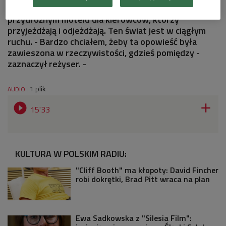
Anna Dzieduszycka. Akcja filmu rozgrywa się w
przydrożnym motelu dla kierowców, którzy
przyjeżdżają i odjeżdżają. Ten świat jest w ciągłym
ruchu. - Bardzo chciałem, żeby ta opowieść była
zawieszona w rzeczywistości, gdzieś pomiędzy -
zaznaczył reżyser. -
1 plik
AUDIO


15'33
KULTURA W POLSKIM RADIU:
"Cliff Booth" ma kłopoty: David Fincher
robi dokrętki, Brad Pitt wraca na plan
Ewa Sadkowska z "Silesia Film":