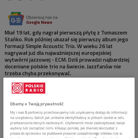
Obserwuj nas na
Google News
Miał 19 lat, gdy nagrał pierwszą płytę z Tomaszem
Stańko. Rok później ukazał się pierwszy album jego
formacji Simple Acoustic Trio. W wieku 26 lat
nagrywał już dla najważniejszej europejskiej
wytwórni jazzowej - ECM. Dziś prowadzi najbardziej
doceniane polskie trio na świecie. Jazzfanów nie
trzeba chyba przekonywać.
Dbamy o Twoją prywatność
My i nasi
5
partnerzy przechowujemy lub uzyskujemy dostęp do informacji
na urządzeniu, takich jak unikalne identyfikatory w plikach cookie w celu
przetwarzania danych osobowych. Użytkownik może zaakceptować swoje
wybory lub zarządzać nimi, klikając poniżej, jak również skorzystać z
prawa do sprzeciwu na podstawie prawnie uzasadnionego interesu lub w