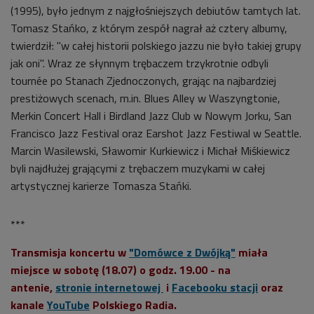
(1995), było jednym z najgłośniejszych debiutów tamtych lat.
Tomasz Stańko, z którym zespół nagrał aż cztery albumy,
twierdził: "w całej historii polskiego jazzu nie było takiej grupy
jak oni". Wraz ze słynnym trębaczem trzykrotnie odbyli
tournée po Stanach Zjednoczonych, grając na najbardziej
prestiżowych scenach, m.in. Blues Alley w Waszyngtonie,
Merkin Concert Hall i Birdland Jazz Club w Nowym Jorku, San
Francisco Jazz Festival oraz Earshot Jazz Festiwal w Seattle.
Marcin Wasilewski, Sławomir Kurkiewicz i Michał Miśkiewicz
byli najdłużej grającymi z trębaczem muzykami w całej
artystycznej karierze Tomasza Stańki.
***
Transmisja koncertu w
"Domówce z Dwójką"
miała
miejsce w sobotę (18.07) o godz. 19.00 - na
antenie,
stronie internetowej
i
Facebooku stacji
oraz
kanale
YouTube
Polskiego Radia.