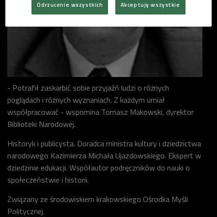
Odrzucenie wszystkich
Akceptuję wszystkie
- Potrafił zaskarbić sobie przyjaźń ludzi o różnych
poglądach i różnych wyznaniach. Z każdym umiał
współpracować - wspomina Tomasz Makowski, dyrektor
Biblioteki Narodowej.
Historyk i publicysta. Doradca ministra kultury i dziedzictwa
narodowego Kazimierza Michała Ujazdowskiego. Ekspert w
dziedzinie edukacji. Współautor podręczników do nauki o
społeczeństwie i historii.
Związany ze środowiskiem krakowskiego Ośrodka Myśli
Politycznej.