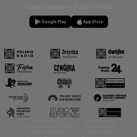
Pobierz aplikację Polskie Radio
Google Play
App Store
Polskie Radio S.A.
Agencja Promocji
Informacyjna Agencja Radiowa
Agencja Reklamy
Redakcja Katolicka
Regulamin serwisu