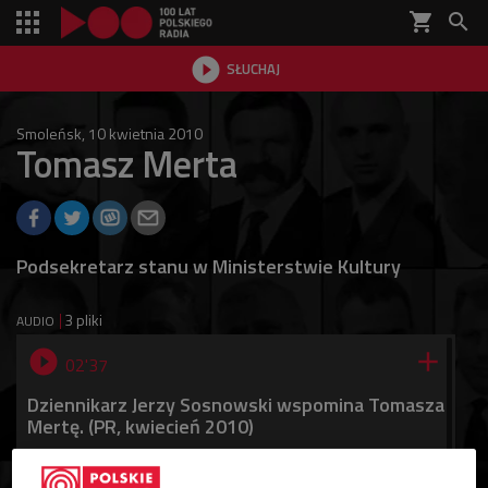
shopping_cart


SŁUCHAJ

Smoleńsk, 10 kwietnia 2010
Tomasz Merta
Podsekretarz stanu w Ministerstwie Kultury
3 pliki
AUDIO


02'37
Dziennikarz Jerzy Sosnowski wspomina Tomasza
Mertę. (PR, kwiecień 2010)


02'57