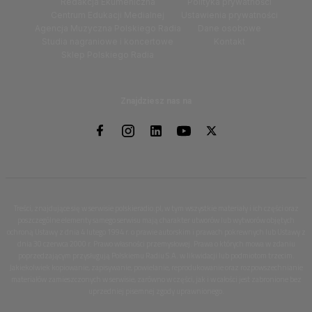
Redakcja Ekumeniczna
Polityka prywatności
Centrum Edukacji Medialnej
Ustawienia prywatności
Agencja Muzyczna Polskiego Radia
Dane osobowe
Studia nagraniowe i koncertowe
Kontakt
Sklep Polskiego Radia
Znajdziesz nas na
Treści, znajdujące się w serwisie polskieradio.pl, w tym wszystkie materiały i ich części oraz
poszczególne elementy samego serwisu mają charakter utworów lub wytworów objętych
ochroną Ustawy z dnia 4 lutego 1994 r. o prawie autorskim i prawach pokrewnych lub Ustawy z
dnia 30 czerwca 2000 r. Prawo własności przemysłowej. Prawa o których mowa w zdaniu
poprzedzającym przysługują Polskiemu Radiu S.A. w likwidacji lub podmiotom trzecim.
Jakiekolwiek kopiowanie, zapisywanie, powielanie, reprodukowanie oraz rozpowszechnianie
materiałów zamieszczonych w serwisie, zarówno w części, jak i w całości jest zabronione bez
uprzedniej pisemnej zgody uprawnionego.