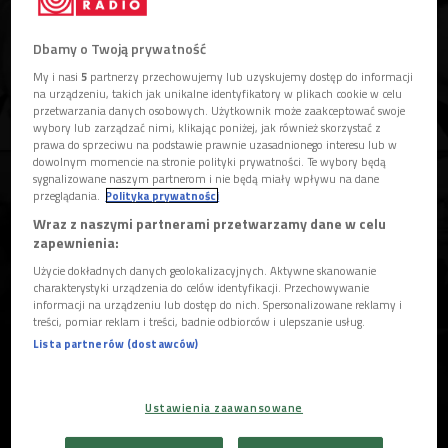
Tomasza Mertę wspominają Tomasz Makowski,
dyrektor Biblioteki Narodowej, prof. Michał
Dbamy o Twoją prywatność
Kleiber, prezes PAN i Andrzej Mietkowski,
My i nasi
5
partnerzy przechowujemy lub uzyskujemy dostęp do informacji
ówczesny dyrektor portalu PolskieRadio.pl. (PR,
na urządzeniu, takich jak unikalne identyfikatory w plikach cookie w celu
kwiecień 2010)
przetwarzania danych osobowych. Użytkownik może zaakceptować swoje
wybory lub zarządzać nimi, klikając poniżej, jak również skorzystać z
prawa do sprzeciwu na podstawie prawnie uzasadnionego interesu lub w


06'44
dowolnym momencie na stronie polityki prywatności. Te wybory będą
sygnalizowane naszym partnerom i nie będą miały wpływu na dane
Tomasza Mertę wspominają Jan Ołdakowski,
przeglądania.
Polityka prywatności
dyrektor Muzeum Powstania Warszawskiego i
Wraz z naszymi partnerami przetwarzamy dane w celu
Kazimierz Michał Ujazdowski - poseł, były
zapewnienia:
minister kultury. (PR, kwiecień 2010)
Użycie dokładnych danych geolokalizacyjnych. Aktywne skanowanie
charakterystyki urządzenia do celów identyfikacji. Przechowywanie
informacji na urządzeniu lub dostęp do nich. Spersonalizowane reklamy i
treści, pomiar reklam i treści, badnie odbiorców i ulepszanie usług.
Lista partnerów (dostawców)
Ustawienia zaawansowane