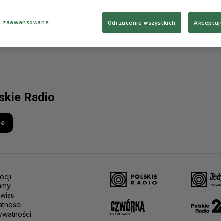
a zaawansowane
Odrzucenie wszystkich
Akceptuj
lskie Radio
re
ocji
amy
rwisu
atności
ywatności