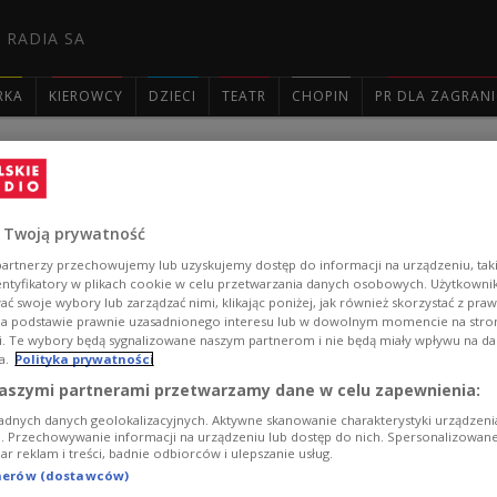
 RADIA SA
RKA
KIEROWCY
DZIECI
TEATR
CHOPIN
PR DLA ZAGRAN

"Bambini di Praga" w Dwójce
 Twoją prywatność
W Dwójkowym cyklu "Słuchowisku na lato" tym razem z
di Praga". Adaptacja Hanny Bielawskiej-Adamik, reżys
artnerzy przechowujemy lub uzyskujemy dostęp do informacji na urządzeniu, taki
entyfikatory w plikach cookie w celu przetwarzania danych osobowych. Użytkown
nagrano w 2007 r.
ć swoje wybory lub zarządzać nimi, klikając poniżej, jak również skorzystać z pra
Zobacz więcej na temat:
Hanna Bielawska-Adamik
Polecamy
na podstawie prawnie uzasadnionego interesu lub w dowolnym momencie na stroni
i. Te wybory będą sygnalizowane naszym partnerom i nie będą miały wpływu na d
a.
Polityka prywatności
aszymi partnerami przetwarzamy dane w celu zapewnienia:
adnych danych geolokalizacyjnych. Aktywne skanowanie charakterystyki urządzen
ji. Przechowywanie informacji na urządzeniu lub dostęp do nich. Spersonalizowane
iar reklam i treści, badnie odbiorców i ulepszanie usług.
tnerów (dostawców)
1
2
3