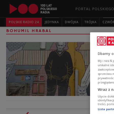
PORTAL POLSKIEGO
POLSKIE RADIO 24
JEDYNKA
DWÓJKA
TRÓJKA
CZWÓ
BOHUMIL HRABAL
Dbamy o
My i nasi
5
p
unikalne id
zaakceptowa
sprzeciwu 
prywatnośc
przeglądani
Wraz z n
Użycie dokł
identyfikac
treści, pom
Lista par