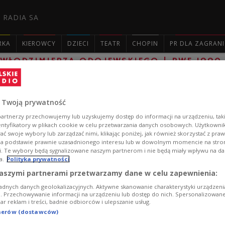
 RADIA SA
RKA
KIEROWCY
DZIECI
TEATR
CHOPIN
PR DLA ZAGRAN
 WŁODZIMIERZA ODOJEWSKIEGO | RWE 1990

Czasy zwykłe czasy ciekawe Czesław Mił
Rutkowskiego 'Pamiętnik mówiony Wat
 Twoją prywatność
artnerzy przechowujemy lub uzyskujemy dostęp do informacji na urządzeniu, taki
Magazyn kulturalny poświęcony najciekawszym wydarz
entyfikatory w plikach cookie w celu przetwarzania danych osobowych. Użytkown
ć swoje wybory lub zarządzać nimi, klikając poniżej, jak również skorzystać z pra
uzupełniony felietonami i wywiadami.
na podstawie prawnie uzasadnionego interesu lub w dowolnym momencie na stroni
Zobacz więcej na temat:
Aleksander Wat
Czesław Miłosz
Krz
i. Te wybory będą sygnalizowane naszym partnerom i nie będą miały wpływu na d
a.
Polityka prywatności
aszymi partnerami przetwarzamy dane w celu zapewnienia:
adnych danych geolokalizacyjnych. Aktywne skanowanie charakterystyki urządzen
ji. Przechowywanie informacji na urządzeniu lub dostęp do nich. Spersonalizowane
iar reklam i treści, badnie odbiorców i ulepszanie usług.
tnerów (dostawców)