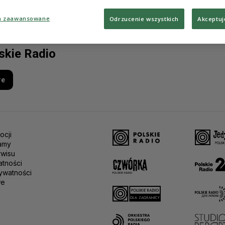
a zaawansowane
Odrzucenie wszystkich
Akceptuj
lskie Radio
re
ocji
amy
rwisu
atności
ywatności
we