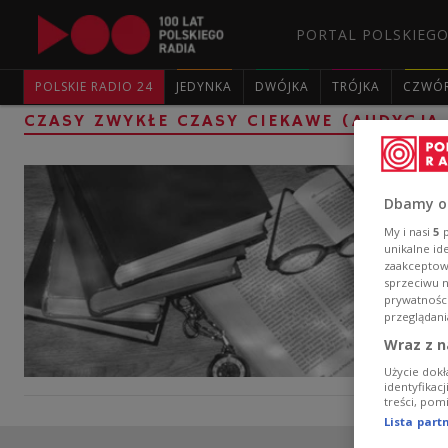
PORTAL POLSKIEGO
POLSKIE RADIO 24
JEDYNKA
DWÓJKA
TRÓJKA
CZWÓ
CZASY ZWYKŁE CZASY CIEKAWE (AUDYCJA
Dbamy o
My i nasi
5
p
unikalne id
zaakceptowa
sprzeciwu 
prywatnośc
przeglądani
Wraz z n
Użycie dokł
identyfikac
treści, pom
Lista par