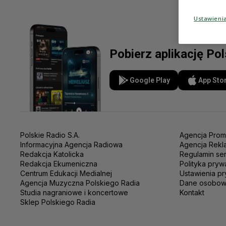
Ustawieni
Pobierz aplikację Po
Google Play
App Sto
Polskie Radio S.A.
Agencja Prom
Informacyjna Agencja Radiowa
Agencja Rekl
Redakcja Katolicka
Regulamin se
Redakcja Ekumeniczna
Polityka pryw
Centrum Edukacji Medialnej
Ustawienia pr
Agencja Muzyczna Polskiego Radia
Dane osobo
Studia nagraniowe i koncertowe
Kontakt
Sklep Polskiego Radia