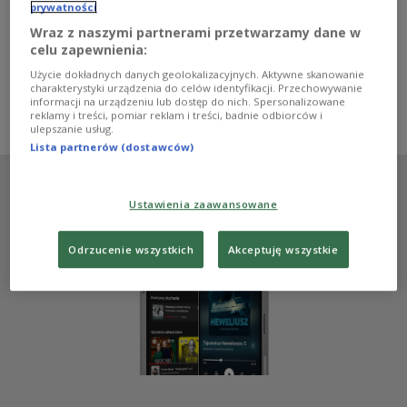
także działacze proekologiczni – wszystkie te grupy
prywatności
społeczne jako metodę walki o swoje postulaty przyjęły
Wraz z naszymi partnerami przetwarzamy dane w
nieposłuszeństwo obywatelskie. Czy jest ono skuteczne
celu zapewnienia:
i jak odbiera takie działania ogół społeczeństwa? O tym
m.in. rozmawiano w "Klubie Trójki".
Użycie dokładnych danych geolokalizacyjnych. Aktywne skanowanie
charakterystyki urządzenia do celów identyfikacji. Przechowywanie
Zobacz więcej na temat:
Trójka
Paulina Wilk
Jarosław Kuisz
informacji na urządzeniu lub dostęp do nich. Spersonalizowane
Gabriela Wilczyńska
protest
Ostatnie Pokolenie
reklamy i treści, pomiar reklam i treści, badnie odbiorców i
ulepszanie usług.
Lista partnerów (dostawców)
Ustawienia zaawansowane
Odrzucenie wszystkich
Akceptuję wszystkie