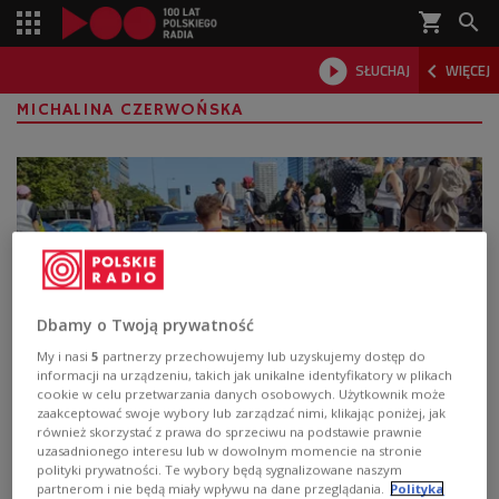
shopping_cart



SŁUCHAJ
WIĘCEJ

MICHALINA CZERWOŃSKA
Dbamy o Twoją prywatność
My i nasi
5
partnerzy przechowujemy lub uzyskujemy dostęp do
informacji na urządzeniu, takich jak unikalne identyfikatory w plikach
cookie w celu przetwarzania danych osobowych. Użytkownik może
Obywatelskie nieposłuszeństwo –
zaakceptować swoje wybory lub zarządzać nimi, klikając poniżej, jak
skuteczny sposób na zmiany?
również skorzystać z prawa do sprzeciwu na podstawie prawnie
uzasadnionego interesu lub w dowolnym momencie na stronie
polityki prywatności. Te wybory będą sygnalizowane naszym
Feministki, Afroamerykanie, górnicy, rolnicy, a ostatnio
partnerom i nie będą miały wpływu na dane przeglądania.
Polityka