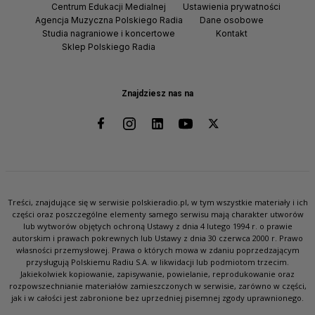
Centrum Edukacji Medialnej
Ustawienia prywatności
Agencja Muzyczna Polskiego Radia
Dane osobowe
Studia nagraniowe i koncertowe
Kontakt
Sklep Polskiego Radia
Znajdziesz nas na
Treści, znajdujące się w serwisie polskieradio.pl, w tym wszystkie materiały i ich
części oraz poszczególne elementy samego serwisu mają charakter utworów
lub wytworów objętych ochroną Ustawy z dnia 4 lutego 1994 r. o prawie
autorskim i prawach pokrewnych lub Ustawy z dnia 30 czerwca 2000 r. Prawo
własności przemysłowej. Prawa o których mowa w zdaniu poprzedzającym
przysługują Polskiemu Radiu S.A. w likwidacji lub podmiotom trzecim.
Jakiekolwiek kopiowanie, zapisywanie, powielanie, reprodukowanie oraz
rozpowszechnianie materiałów zamieszczonych w serwisie, zarówno w części,
jak i w całości jest zabronione bez uprzedniej pisemnej zgody uprawnionego.