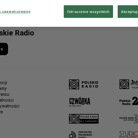
a zaawansowane
Odrzucenie wszystkich
Akceptuj
lskie Radio
re
ocji
amy
rwisu
atności
ywatności
we