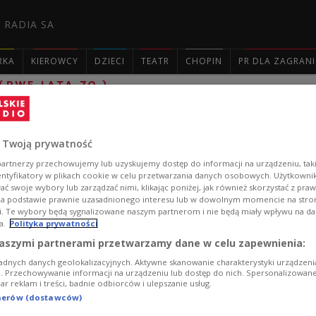
 RADIA SA
RKA
KIEROWCY
DZIECI
TEATR
CHOPIN
PR DLA ZAGRAN
RWE LATA 70.)

Polonia amerykańska mówi do Kraju (RW
 Twoją prywatność
Audycja poświęcona działalności wybitnych przedstawic
artnerzy przechowujemy lub uzyskujemy dostęp do informacji na urządzeniu, taki
politycznym, kulturalnym i sportowym (autorzy Edward 
entyfikatory w plikach cookie w celu przetwarzania danych osobowych. Użytkown
ć swoje wybory lub zarządzać nimi, klikając poniżej, jak również skorzystać z pra
Zobacz więcej na temat:
Edward Kosowicz
Radio Wolna Euro
na podstawie prawnie uzasadnionego interesu lub w dowolnym momencie na stroni
i. Te wybory będą sygnalizowane naszym partnerom i nie będą miały wpływu na d
a.
Polityka prywatności
aszymi partnerami przetwarzamy dane w celu zapewnienia:
adnych danych geolokalizacyjnych. Aktywne skanowanie charakterystyki urządzen
ji. Przechowywanie informacji na urządzeniu lub dostęp do nich. Spersonalizowane
iar reklam i treści, badnie odbiorców i ulepszanie usług.
tnerów (dostawców)