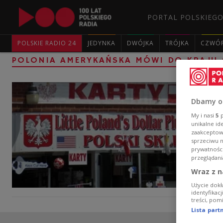
PORTAL POLSKIEGO
POLSKIE RADIO 24
JEDYNKA
DWÓJKA
TRÓJKA
CZWÓ
POLONIA AMERYKAŃSKA MÓWI DO KRAJU (
Dbamy o
My i nasi
5
p
unikalne id
zaakceptowa
sprzeciwu 
prywatnośc
przeglądani
Wraz z n
Użycie dokł
identyfikac
treści, pom
Lista par