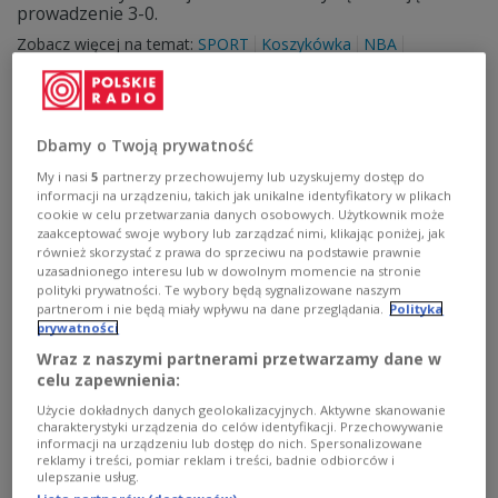
prowadzenie 3-0.
Zobacz więcej na temat:
SPORT
Koszykówka
NBA
Denver Nuggets
los angeles lakers
Dbamy o Twoją prywatność
My i nasi
5
partnerzy przechowujemy lub uzyskujemy dostęp do
informacji na urządzeniu, takich jak unikalne identyfikatory w plikach
cookie w celu przetwarzania danych osobowych. Użytkownik może
zaakceptować swoje wybory lub zarządzać nimi, klikając poniżej, jak
również skorzystać z prawa do sprzeciwu na podstawie prawnie
uzasadnionego interesu lub w dowolnym momencie na stronie
polityki prywatności. Te wybory będą sygnalizowane naszym
partnerom i nie będą miały wpływu na dane przeglądania.
Polityka
prywatności
NBA: Nuggets znowu lepsi od Lakers.
Wraz z naszymi partnerami przetwarzamy dane w
Popis Murraya w czwartej kwarcie
celu zapewnienia:
Użycie dokładnych danych geolokalizacyjnych. Aktywne skanowanie
Koszykarze Denver Nuggets ponownie pokonali u
charakterystyki urządzenia do celów identyfikacji. Przechowywanie
siebie Los Angeles Lakers, tym razem 108:103 w drugim
informacji na urządzeniu lub dostęp do nich. Spersonalizowane
reklamy i treści, pomiar reklam i treści, badnie odbiorców i
meczu finałowym Konferencji Zachodniej ligi NBA.
ulepszanie usług.
Pierwszy wygrali 132:126 i w rywalizacji do czterech