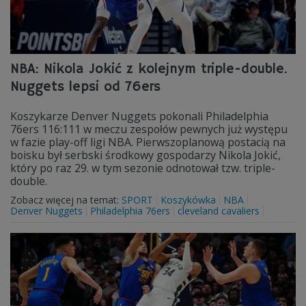
NBA: Nikola Jokić z kolejnym triple-double.
Nuggets lepsi od 76ers
Koszykarze Denver Nuggets pokonali Philadelphia
76ers 116:111 w meczu zespołów pewnych już występu
w fazie play-off ligi NBA. Pierwszoplanową postacią na
boisku był serbski środkowy gospodarzy Nikola Jokić,
który po raz 29. w tym sezonie odnotował tzw. triple-
double.
Zobacz więcej na temat:
SPORT
Koszykówka
NBA
Denver Nuggets
Philadelphia 76ers
cleveland cavaliers