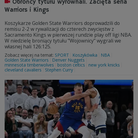
Obrońcy tytułu wyrównali. Zacięta seria
Warriors i Kings
Koszykarze Golden State Warriors doprowadzili do
remisu 2-2 w rywalizacji do czterech zwycięstw z
Sacramento Kings w pierwszej rundzie play off ligi NBA.
W niedzielę broniący tytułu "Wojownicy" wygrali we
własnej hali 126:125.
Zobacz więcej na temat:
SPORT
Koszykówka
NBA
Golden State Warriors
Denver Nuggets
minnesota timberwolves
boston celtics
new york knicks
cleveland cavaliers
Stephen Curry