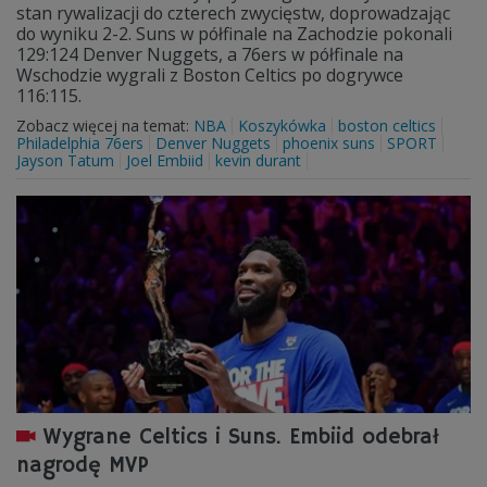
stan rywalizacji do czterech zwycięstw, doprowadzając
do wyniku 2-2. Suns w półfinale na Zachodzie pokonali
129:124 Denver Nuggets, a 76ers w półfinale na
Wschodzie wygrali z Boston Celtics po dogrywce
116:115.
Zobacz więcej na temat:
NBA
Koszykówka
boston celtics
Philadelphia 76ers
Denver Nuggets
phoenix suns
SPORT
Jayson Tatum
Joel Embiid
kevin durant
Wygrane Celtics i Suns. Embiid odebrał
nagrodę MVP