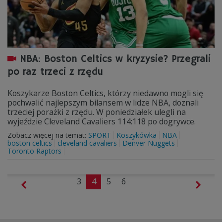
NBA: Boston Celtics w kryzysie? Przegrali
po raz trzeci z rzędu
Koszykarze Boston Celtics, którzy niedawno mogli się
pochwalić najlepszym bilansem w lidze NBA, doznali
trzeciej porażki z rzędu. W poniedziałek ulegli na
wyjeździe Cleveland Cavaliers 114:118 po dogrywce.
Zobacz więcej na temat:
SPORT
Koszykówka
NBA
boston celtics
cleveland cavaliers
Denver Nuggets
Toronto Raptors
3
4
5
6