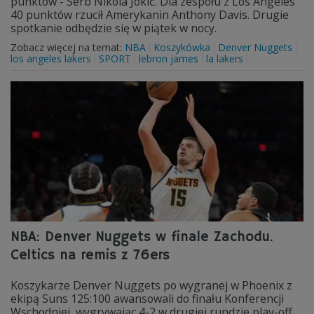
punktów - Serb Nikola Jokić. Dla zespołu z Los Angeles
40 punktów rzucił Amerykanin Anthony Davis. Drugie
spotkanie odbędzie się w piątek w nocy.
Zobacz więcej na temat:
NBA
Koszykówka
Denver Nuggets
los angeles lakers
SPORT
lebron james
la lakers
NBA: Denver Nuggets w finale Zachodu.
Celtics na remis z 76ers
Koszykarze Denver Nuggets po wygranej w Phoenix z
ekipą Suns 125:100 awansowali do finału Konferencji
Wschodniej, wygrywając 4-2 w drugiej rundzie play-off