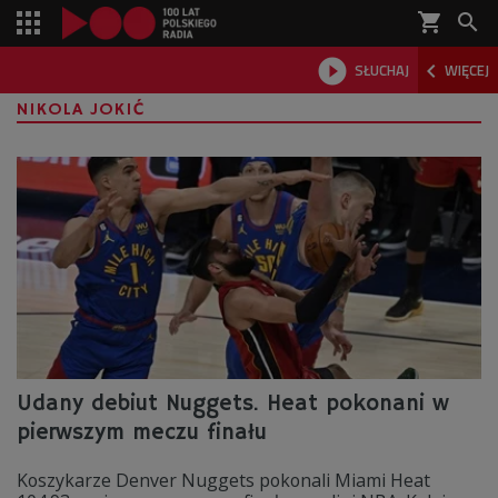
shopping_cart



SŁUCHAJ
WIĘCEJ

NIKOLA JOKIĆ
Udany debiut Nuggets. Heat pokonani w
pierwszym meczu finału
Koszykarze Denver Nuggets pokonali Miami Heat