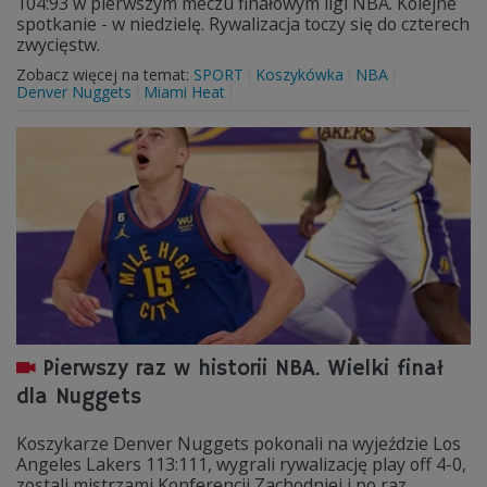
104:93 w pierwszym meczu finałowym ligi NBA. Kolejne
spotkanie - w niedzielę. Rywalizacja toczy się do czterech
zwycięstw.
Zobacz więcej na temat:
SPORT
Koszykówka
NBA
Denver Nuggets
Miami Heat
Pierwszy raz w historii NBA. Wielki finał
dla Nuggets
Koszykarze Denver Nuggets pokonali na wyjeździe Los
Angeles Lakers 113:111, wygrali rywalizację play off 4-0,
zostali mistrzami Konferencji Zachodniej i po raz