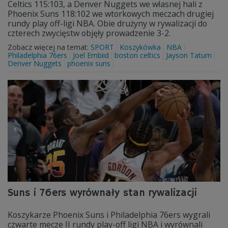
Celtics 115:103, a Denver Nuggets we własnej hali z
Phoenix Suns 118:102 we wtorkowych meczach drugiej
rundy play off-ligi NBA. Obie drużyny w rywalizacji do
czterech zwycięstw objęły prowadzenie 3-2.
Zobacz więcej na temat:
SPORT
Koszykówka
NBA
Philadelphia 76ers
Joel Embiid
boston celtics
Jayson Tatum
Denver Nuggets
phoenix suns
Suns i 76ers wyrównały stan rywalizacji
Koszykarze Phoenix Suns i Philadelphia 76ers wygrali
czwarte mecze II rundy play-off ligi NBA i wyrównali