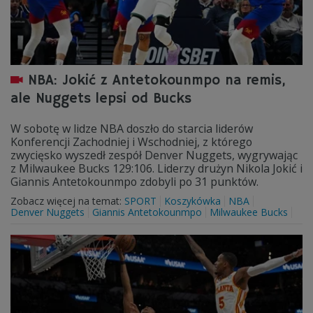
NBA: Jokić z Antetokounmpo na remis,
ale Nuggets lepsi od Bucks
W sobotę w lidze NBA doszło do starcia liderów
Konferencji Zachodniej i Wschodniej, z którego
zwycięsko wyszedł zespół Denver Nuggets, wygrywając
z Milwaukee Bucks 129:106. Liderzy drużyn Nikola Jokić i
Giannis Antetokounmpo zdobyli po 31 punktów.
Zobacz więcej na temat:
SPORT
Koszykówka
NBA
Denver Nuggets
Giannis Antetokounmpo
Milwaukee Bucks