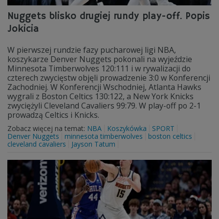
Nuggets blisko drugiej rundy play-off. Popis
Jokicia
W pierwszej rundzie fazy pucharowej ligi NBA,
koszykarze Denver Nuggets pokonali na wyjeździe
Minnesota Timberwolves 120:111 i w rywalizacji do
czterech zwycięstw objęli prowadzenie 3:0 w Konferencji
Zachodniej. W Konferencji Wschodniej, Atlanta Hawks
wygrali z Boston Celtics 130:122, a New York Knicks
zwyciężyli Cleveland Cavaliers 99:79. W play-off po 2-1
prowadzą Celtics i Knicks.
Zobacz więcej na temat:
NBA
Koszykówka
SPORT
Denver Nuggets
minnesota timberwolves
boston celtics
cleveland cavaliers
Jayson Tatum