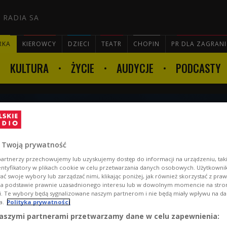
 RADIA SA
RKA
KIEROWCY
DZIECI
TEATR
CHOPIN
PR DLA ZAGRAN
KULTURA
ŻYCIE
AUDYCJE
PODCASTY

erwca godz. 22:00
 Twoją prywatność
artnerzy przechowujemy lub uzyskujemy dostęp do informacji na urządzeniu, taki
entyfikatory w plikach cookie w celu przetwarzania danych osobowych. Użytkown
ć swoje wybory lub zarządzać nimi, klikając poniżej, jak również skorzystać z pra
na podstawie prawnie uzasadnionego interesu lub w dowolnym momencie na stroni
i. Te wybory będą sygnalizowane naszym partnerom i nie będą miały wpływu na d
a.
Polityka prywatności
aszymi partnerami przetwarzamy dane w celu zapewnienia: