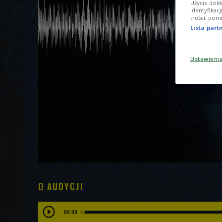
Użycie dokł
identyfikac
treści, pom
Lista par
Ustawieni
O AUDYCJI
00:00