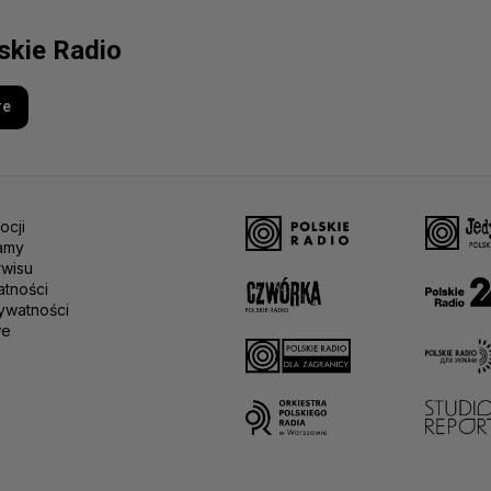
lskie Radio
re
ocji
amy
rwisu
atności
ywatności
we