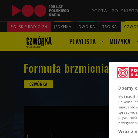
PORTAL POLSKIEGO
POLSKIE RADIO 24
JEDYNKA
DWÓJKA
TRÓJKA
CZWÓ
PLAYLISTA
MUZYKA
Formuła brzmienia 10 cz
Dbamy o
My i nasi
5
p
unikalne id
zaakceptowa
sprzeciwu 
prywatnośc
przeglądani
Wraz z n