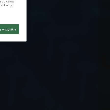
ia do celów
 reklamy i
ę wszystkie