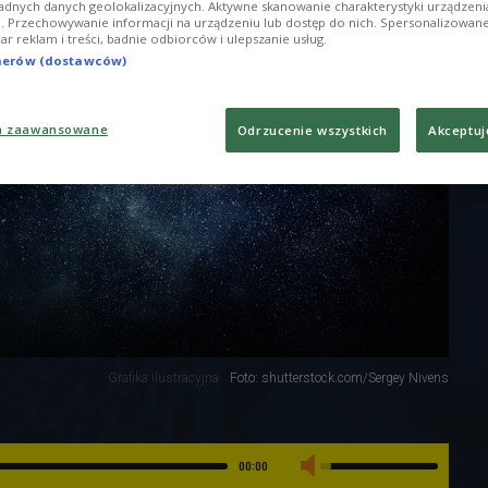
adnych danych geolokalizacyjnych. Aktywne skanowanie charakterystyki urządzen
ji. Przechowywanie informacji na urządzeniu lub dostęp do nich. Spersonalizowane
iar reklam i treści, badnie odbiorców i ulepszanie usług.
tnerów (dostawców)
a zaawansowane
Odrzucenie wszystkich
Akceptuj
Grafika ilustracyjna
Foto: shutterstock.com/Sergey Nivens
00:00