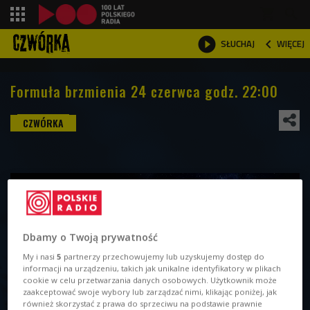
shopping_cart



WIĘCEJ
SŁUCHAJ

Formuła brzmienia 24 czerwca godz. 22:00
Dbamy o Twoją prywatność
My i nasi
5
partnerzy przechowujemy lub uzyskujemy dostęp do
informacji na urządzeniu, takich jak unikalne identyfikatory w plikach
cookie w celu przetwarzania danych osobowych. Użytkownik może
zaakceptować swoje wybory lub zarządzać nimi, klikając poniżej, jak
również skorzystać z prawa do sprzeciwu na podstawie prawnie