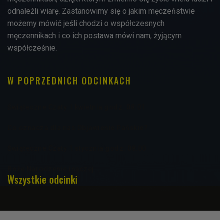
odnaleźli wiarę. Zastanowimy się o jakim męczeństwie
możemy mówić jeśli chodzi o współczesnych
męczennikach i co ich postawa mówi nam, żyjącym
współcześnie.
W POPRZEDNICH ODCINKACH
Świąteczne Czaty 1 kwietnia godz. 08:01
Co oznacza dla nas Objawienie Pańskie?
Świąteczne Czaty 1 stycznia godz. 08:00
Boże Narodzenie inaczej…
Wszystkie odcinki