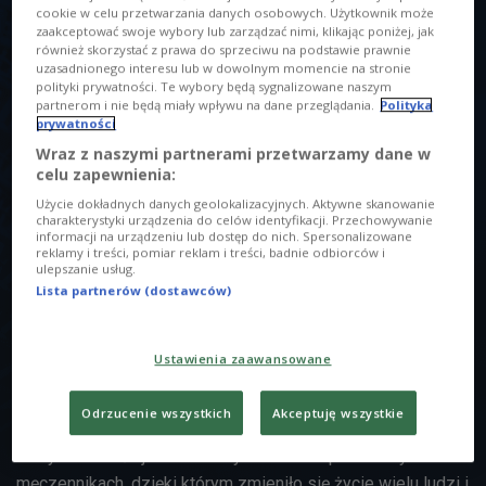
cookie w celu przetwarzania danych osobowych. Użytkownik może
zaakceptować swoje wybory lub zarządzać nimi, klikając poniżej, jak
również skorzystać z prawa do sprzeciwu na podstawie prawnie
uzasadnionego interesu lub w dowolnym momencie na stronie
polityki prywatności. Te wybory będą sygnalizowane naszym
partnerom i nie będą miały wpływu na dane przeglądania.
Polityka
prywatności
Wraz z naszymi partnerami przetwarzamy dane w
celu zapewnienia:
Drugi dzień świąt Bożego Narodzenia to wspomnienie św. Szczepana,
Użycie dokładnych danych geolokalizacyjnych. Aktywne skanowanie
pierwszego męczennika.
Foto: Shutterstock
charakterystyki urządzenia do celów identyfikacji. Przechowywanie
informacji na urządzeniu lub dostęp do nich. Spersonalizowane
O AUDYCJI
reklamy i treści, pomiar reklam i treści, badnie odbiorców i
ulepszanie usług.
Lista partnerów (dostawców)
00:00
00:00
Jezus rodzi się w betlejemskiej stajni i daje nam życie
Ustawienia zaawansowane
poprzez swoją śmierć na krzyżu a wyznawcy Jezusa,
męczennicy ponosząc śmierć rodzili się do życia w niebie.
Odrzucenie wszystkich
Akceptuję wszystkie
Wyjaśnimy dlaczego krew męczenników jest posiewem
nowych chrześcijan. Powiemy także o współczesnych
męczennikach, dzięki którym zmieniło się życie wielu ludzi i