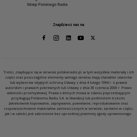
Sklep Polskiego Radia
Znajdziesz nas na
Treści, znajdujące się w serwisie polskieradio.pl, w tym wszystkie materiały i ich
części oraz poszczególne elementy samego serwisu mają charakter utworów
lub wytworów objętych ochroną Ustawy z dnia 4 lutego 1994 r. o prawie
autorskim i prawach pokrewnych lub Ustawy z dnia 30 czerwca 2000 r. Prawo
własności przemysłowej. Prawa o których mowa w zdaniu poprzedzającym
przysługują Polskiemu Radiu S.A. w likwidacji lub podmiotom trzecim.
Jakiekolwiek kopiowanie, zapisywanie, powielanie, reprodukowanie oraz
rozpowszechnianie materiałów zamieszczonych w serwisie, zarówno w części,
jak i w całości jest zabronione bez uprzedniej pisemnej zgody uprawnionego.