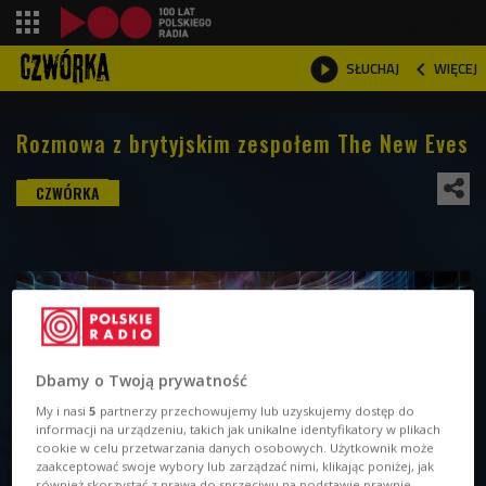
shopping_cart



WIĘCEJ
SŁUCHAJ

Rozmowa z brytyjskim zespołem The New Eves
Dbamy o Twoją prywatność
My i nasi
5
partnerzy przechowujemy lub uzyskujemy dostęp do
informacji na urządzeniu, takich jak unikalne identyfikatory w plikach
cookie w celu przetwarzania danych osobowych. Użytkownik może
zaakceptować swoje wybory lub zarządzać nimi, klikając poniżej, jak
również skorzystać z prawa do sprzeciwu na podstawie prawnie