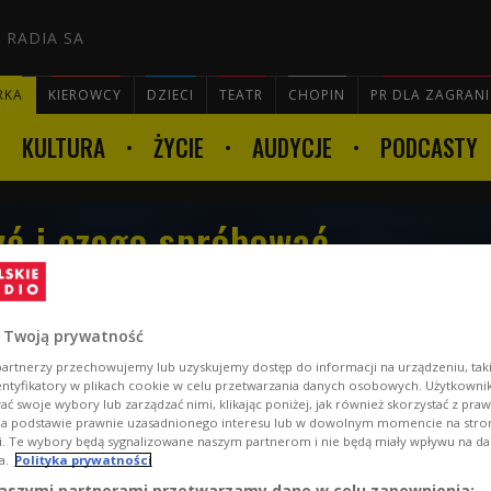
 RADIA SA
RKA
KIEROWCY
DZIECI
TEATR
CHOPIN
PR DLA ZAGRAN
KULTURA
ŻYCIE
AUDYCJE
PODCASTY

yć i czego spróbować
 Martyna Duda. Audycję
zkar
 Twoją prywatność
artnerzy przechowujemy lub uzyskujemy dostęp do informacji na urządzeniu, taki
entyfikatory w plikach cookie w celu przetwarzania danych osobowych. Użytkown
ć swoje wybory lub zarządzać nimi, klikając poniżej, jak również skorzystać z pra
na podstawie prawnie uzasadnionego interesu lub w dowolnym momencie na stroni
i. Te wybory będą sygnalizowane naszym partnerom i nie będą miały wpływu na d
a.
Polityka prywatności
aszymi partnerami przetwarzamy dane w celu zapewnienia: