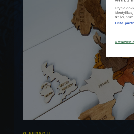
Użycie dokł
identyfikac
treści, pom
Lista par
Ustawieni