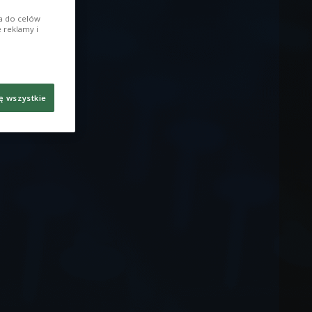
ia do celów
 reklamy i
ę wszystkie