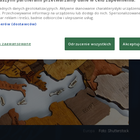
adnych danych geolokalizacyjnych. Aktywne skanowanie charakterystyki urządzen
ji. Przechowywanie informacji na urządzeniu lub dostęp do nich. Spersonalizowane
iar reklam i treści, badnie odbiorców i ulepszanie usług.
tnerów (dostawców)
a zaawansowane
Odrzucenie wszystkich
Akceptuj
Europa
Foto: Shutterstock