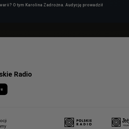
warii? O tym Karolina Zadrożna. Audycję prowadził
lskie Radio
re
ocji
amy