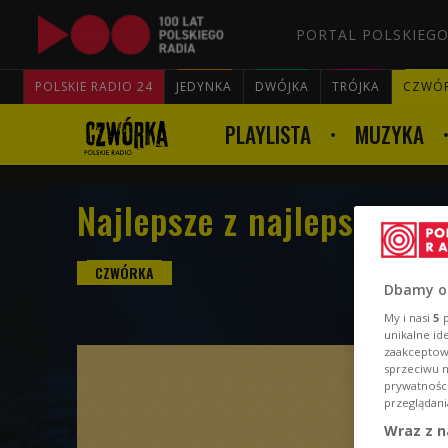
PORTAL POLSKIEGO
POLSKIE RADIO 24
JEDYNKA
DWÓJKA
TRÓJKA
CZWÓ
PLAYLISTA
MUZYKA
Najlepsze z najlepszych 
Dbamy o
My i nasi
5
p
unikalne id
zaakceptowa
sprzeciwu 
prywatnośc
przeglądani
Wraz z n