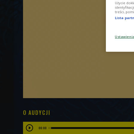
Użycie dokł
identyfikac
treści, pom
Lista par
Ustawieni
O AUDYCJI
00:00