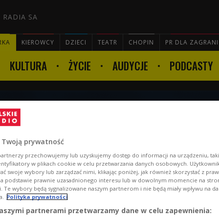
 RADIA SA
RKA
KIEROWCY
DZIECI
TEATR
CHOPIN
PR DLA ZAGRAN
KULTURA
ŻYCIE
AUDYCJE
PODCASTY

14 czerwca godz. 13:03
 Twoją prywatność
artnerzy przechowujemy lub uzyskujemy dostęp do informacji na urządzeniu, taki
entyfikatory w plikach cookie w celu przetwarzania danych osobowych. Użytkown
ć swoje wybory lub zarządzać nimi, klikając poniżej, jak również skorzystać z pra
na podstawie prawnie uzasadnionego interesu lub w dowolnym momencie na stroni
i. Te wybory będą sygnalizowane naszym partnerom i nie będą miały wpływu na d
a.
Polityka prywatności
aszymi partnerami przetwarzamy dane w celu zapewnienia: