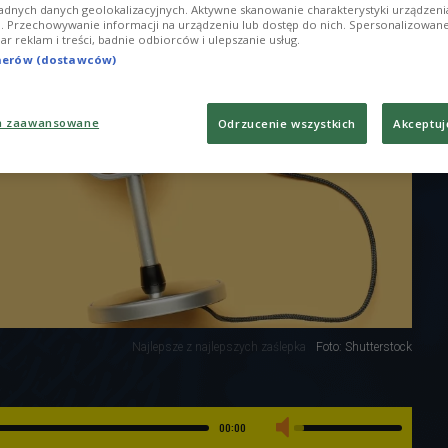
adnych danych geolokalizacyjnych. Aktywne skanowanie charakterystyki urządzen
ji. Przechowywanie informacji na urządzeniu lub dostęp do nich. Spersonalizowane
iar reklam i treści, badnie odbiorców i ulepszanie usług.
tnerów (dostawców)
a zaawansowane
Odrzucenie wszystkich
Akceptuj
Najlepsze z najlepszych zaślepka
Foto: Shutterstock
00:00