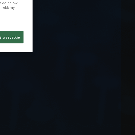
ia do celów
 reklamy i
ę wszystkie