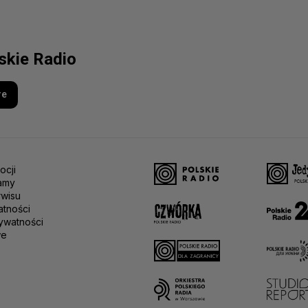
lskie Radio
re
ocji
amy
rwisu
atności
ywatności
we