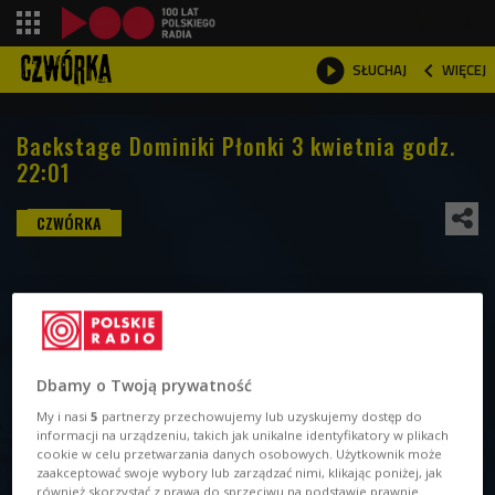
shopping_cart



WIĘCEJ
SŁUCHAJ

Backstage Dominiki Płonki 3 kwietnia godz.
22:01
Dbamy o Twoją prywatność
My i nasi
5
partnerzy przechowujemy lub uzyskujemy dostęp do
informacji na urządzeniu, takich jak unikalne identyfikatory w plikach
cookie w celu przetwarzania danych osobowych. Użytkownik może
zaakceptować swoje wybory lub zarządzać nimi, klikając poniżej, jak
również skorzystać z prawa do sprzeciwu na podstawie prawnie