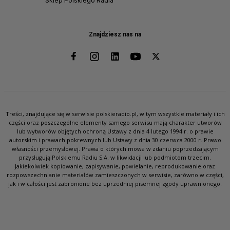
Sklep Polskiego Radia
Znajdziesz nas na
Treści, znajdujące się w serwisie polskieradio.pl, w tym wszystkie materiały i ich
części oraz poszczególne elementy samego serwisu mają charakter utworów
lub wytworów objętych ochroną Ustawy z dnia 4 lutego 1994 r. o prawie
autorskim i prawach pokrewnych lub Ustawy z dnia 30 czerwca 2000 r. Prawo
własności przemysłowej. Prawa o których mowa w zdaniu poprzedzającym
przysługują Polskiemu Radiu S.A. w likwidacji lub podmiotom trzecim.
Jakiekolwiek kopiowanie, zapisywanie, powielanie, reprodukowanie oraz
rozpowszechnianie materiałów zamieszczonych w serwisie, zarówno w części,
jak i w całości jest zabronione bez uprzedniej pisemnej zgody uprawnionego.