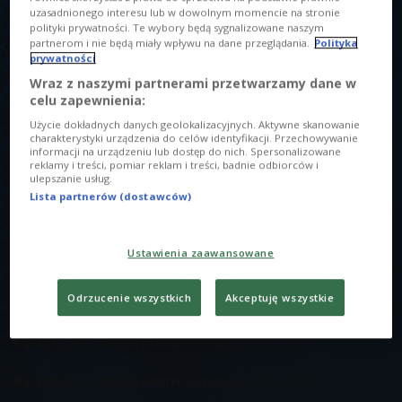
uzasadnionego interesu lub w dowolnym momencie na stronie
polityki prywatności. Te wybory będą sygnalizowane naszym
partnerom i nie będą miały wpływu na dane przeglądania.
Polityka
prywatności
Backstage Dominiki Płonki - zaślepka
Foto: Shutterstock
Wraz z naszymi partnerami przetwarzamy dane w
O AUDYCJI
celu zapewnienia:
Użycie dokładnych danych geolokalizacyjnych. Aktywne skanowanie
00:00
00:00
charakterystyki urządzenia do celów identyfikacji. Przechowywanie
informacji na urządzeniu lub dostęp do nich. Spersonalizowane
reklamy i treści, pomiar reklam i treści, badnie odbiorców i
Backstage Dominiki Płonki 3 kwietnia godz. 22:01
ulepszanie usług.
Lista partnerów (dostawców)
W POPRZEDNICH ODCINKACH
Ustawienia zaawansowane
Backstage Dominiki Płonki 12 czerwca godz. 22:01
Odrzucenie wszystkich
Akceptuję wszystkie
Backstage Dominiki Płonki 5 czerwca godz. 22:02
Backstage Dominiki Płonki 29 maja godz. 22:02
Backstage Dominiki Płonki 22 maja godz. 22:02