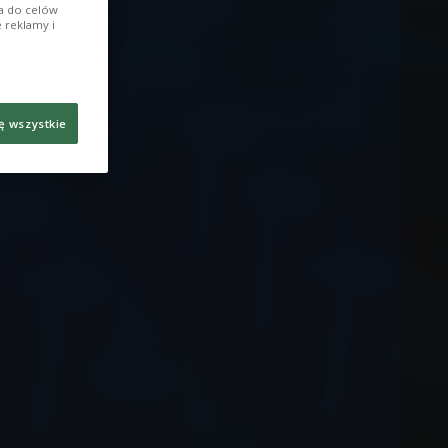
ia do celów
 reklamy i
ę wszystkie