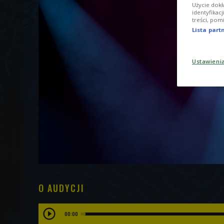
Użycie dokł
identyfikac
treści, pom
Lista par
Ustawieni
O AUDYCJI
00:00