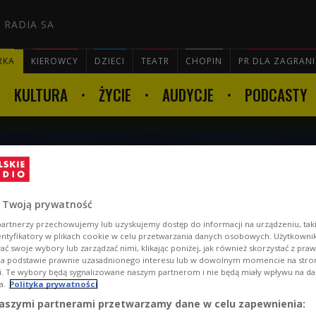
 RADIA SA
RKA
KIEROWCY
DZIECI
TEATR
CHOPIN
PR DLA ZAGRAN
KULTURA
ŻYCIE
AUDYCJE
PODCASTY

ki 10 kwietnia godz. 22:01
 Twoją prywatność
artnerzy przechowujemy lub uzyskujemy dostęp do informacji na urządzeniu, taki
entyfikatory w plikach cookie w celu przetwarzania danych osobowych. Użytkown
ć swoje wybory lub zarządzać nimi, klikając poniżej, jak również skorzystać z pra
na podstawie prawnie uzasadnionego interesu lub w dowolnym momencie na stroni
i. Te wybory będą sygnalizowane naszym partnerom i nie będą miały wpływu na d
a.
Polityka prywatności
aszymi partnerami przetwarzamy dane w celu zapewnienia: