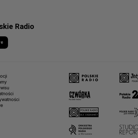
lskie Radio
re
ocji
amy
rwisu
atności
ywatności
we