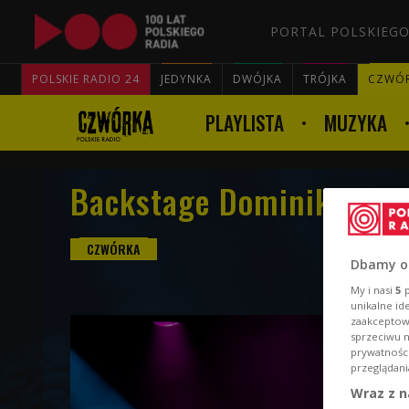
PORTAL POLSKIEGO
POLSKIE RADIO 24
JEDYNKA
DWÓJKA
TRÓJKA
CZWÓ
PLAYLISTA
MUZYKA
Backstage Dominiki Płon
Dbamy o
My i nasi
5
p
unikalne id
zaakceptowa
sprzeciwu 
prywatnośc
przeglądani
Wraz z n