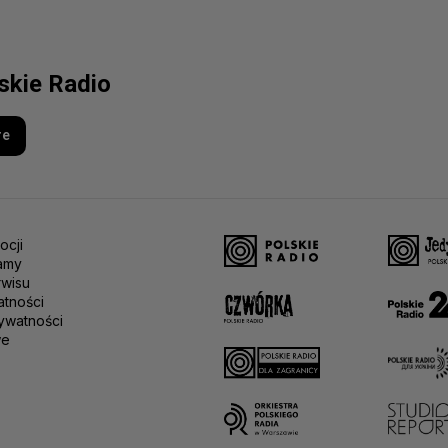
lskie Radio
re
ocji
amy
rwisu
atności
ywatności
we