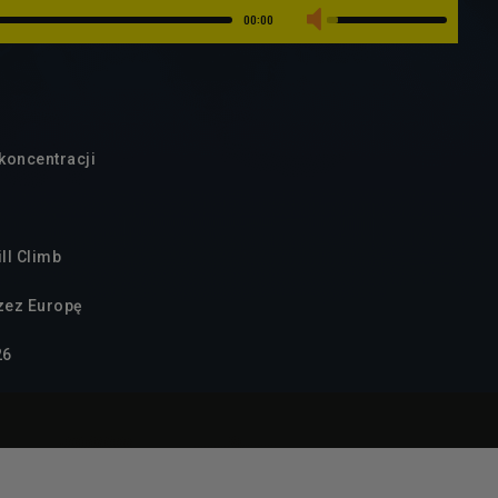
00:00
 koncentracji
ill Climb
zez Europę
26