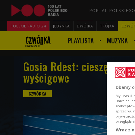
PORTAL POLSKIEGO
POLSKIE RADIO 24
JEDYNKA
DWÓJKA
TRÓJKA
CZWÓ
PLAYLISTA
MUZYKA
Gosia Rdest: cieszę się,
wyścigowe
Dbamy o
My i nasi
5
p
unikalne id
zaakceptowa
sprzeciwu 
prywatnośc
przeglądani
Wraz z n