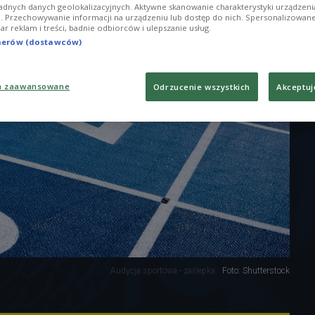
adnych danych geolokalizacyjnych. Aktywne skanowanie charakterystyki urządzen
ji. Przechowywanie informacji na urządzeniu lub dostęp do nich. Spersonalizowane
iar reklam i treści, badnie odbiorców i ulepszanie usług.
tnerów (dostawców)
a zaawansowane
Odrzucenie wszystkich
Akceptuj
Audycja sportowa - zaślepka
Foto: Shutterstock