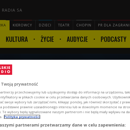
 RADIA SA
RKA
KIEROWCY
DZIECI
TEATR
CHOPIN
PR DLA ZAGRAN
KULTURA
ŻYCIE
AUDYCJE
PODCASTY

 że wracam na tory
 Twoją prywatność
artnerzy przechowujemy lub uzyskujemy dostęp do informacji na urządzeniu, taki
entyfikatory w plikach cookie w celu przetwarzania danych osobowych. Użytkown
ć swoje wybory lub zarządzać nimi, klikając poniżej, jak również skorzystać z pra
na podstawie prawnie uzasadnionego interesu lub w dowolnym momencie na stroni
i. Te wybory będą sygnalizowane naszym partnerom i nie będą miały wpływu na d
a.
Polityka prywatności
aszymi partnerami przetwarzamy dane w celu zapewnienia: