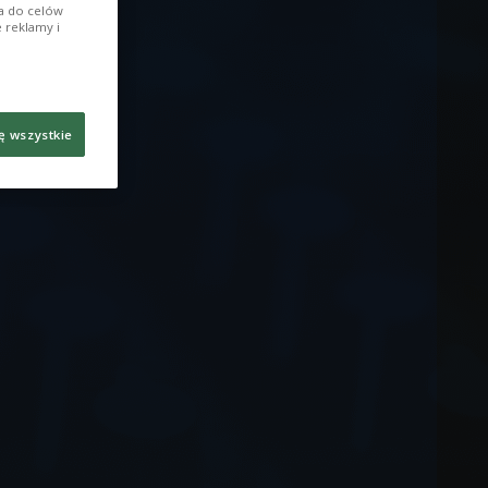
ia do celów
 reklamy i
ę wszystkie