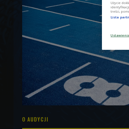
Użycie dokł
identyfikac
treści, pom
Lista par
Ustawieni
O AUDYCJI