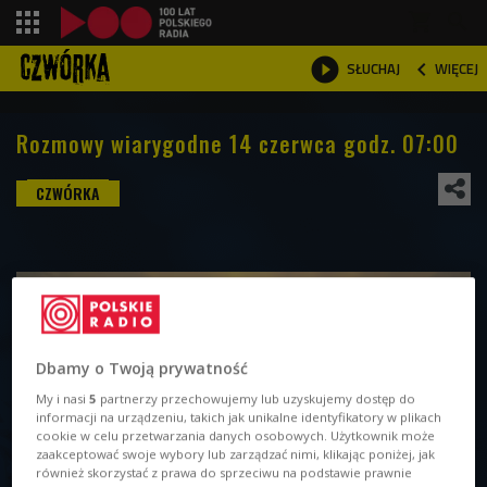
shopping_cart



WIĘCEJ
SŁUCHAJ

Rozmowy wiarygodne 14 czerwca godz. 07:00
Dbamy o Twoją prywatność
My i nasi
5
partnerzy przechowujemy lub uzyskujemy dostęp do
informacji na urządzeniu, takich jak unikalne identyfikatory w plikach
cookie w celu przetwarzania danych osobowych. Użytkownik może
zaakceptować swoje wybory lub zarządzać nimi, klikając poniżej, jak
również skorzystać z prawa do sprzeciwu na podstawie prawnie