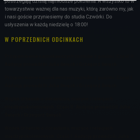
postrzegają dzisiaj najmłodsze pokolenia. A wszystko to w
towarzystwie ważnej dla nas muzyki, którą zarówno my, jak
i nasi goście przyniesiemy do studia Czwórki. Do
usłyszenia w każdą niedzielę o 18:00!
W POPRZEDNICH ODCINKACH
Przypomnienie najciekawszych rozmów z gośćmi. Część II.
Audycję prowadzili Julia Święch i Grzegorz Święch
Przypomnienie najciekawszych rozmów z gośćmi. Część I.
Audycję prowadzili Julia Święch i Grzegorz Święch
Wojtek Urbański o dorastaniu, muzyce i relacjach
międzypokoleniowych. Część II. Audycję prowadzili Julia
Święch i Grzegorz Święch
Wojtek Urbański o dorastaniu, muzyce i relacjach
międzypokoleniowych. Część I. Audycję prowadzili Julia