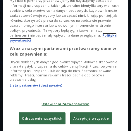
My i nasi
5
partnerzy przechowujemy lub uzyskujemy dostęp do
informacji na urządzeniu, takich jak unikalne identyfikatory w plikach
cookie w celu przetwarzania danych osobowych. Użytkownik może
zaakceptować swoje wybory lub zarządzać nimi, klikając poniżej, jak
również skorzystać z prawa do sprzeciwu na podstawie prawnie
uzasadnionego interesu lub w dowolnym momencie na stronie
polityki prywatności. Te wybory będą sygnalizowane naszym
partnerom i nie będą miały wpływu na dane przeglądania.
Polityka
O AUDYCJI
prywatności
Wraz z naszymi partnerami przetwarzamy dane w
00:00
00:00
celu zapewnienia:
Użycie dokładnych danych geolokalizacyjnych. Aktywne skanowanie
Kiedyś to było? "Ja w Twoim wieku..." to coś więcej, niż
charakterystyki urządzenia do celów identyfikacji. Przechowywanie
informacji na urządzeniu lub dostęp do nich. Spersonalizowane
tylko program radiowy - to projekt, który łączy pokolenia,
reklamy i treści, pomiar reklam i treści, badnie odbiorców i
ulepszanie usług.
pokazuje jak można budować, a nie dzielić. To rozmowy o
Lista partnerów (dostawców)
partnerstwie, zaufaniu i odwadze. Wspólnie z naszymi
gośćmi eksplorujemy świat relacji między pokoleniami.
Zanurzamy się w okresie nastoletnim, w dorosłości,
Ustawienia zaawansowane
dyskutujemy o tym, jakie mieliśmy relacje z rodzicami,
otoczeniem czy pierwszymi pracodawcami, jakie mieliśmy
Odrzucenie wszystkich
Akceptuję wszystkie
obawy wchodząc w dorosłość i jak tę dorosłość