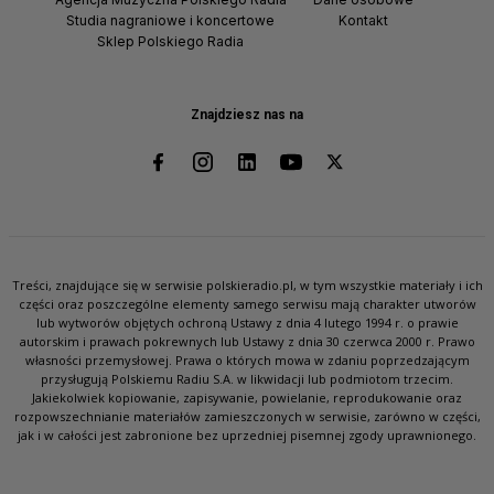
Studia nagraniowe i koncertowe
Kontakt
Sklep Polskiego Radia
Znajdziesz nas na
Treści, znajdujące się w serwisie polskieradio.pl, w tym wszystkie materiały i ich
części oraz poszczególne elementy samego serwisu mają charakter utworów
lub wytworów objętych ochroną Ustawy z dnia 4 lutego 1994 r. o prawie
autorskim i prawach pokrewnych lub Ustawy z dnia 30 czerwca 2000 r. Prawo
własności przemysłowej. Prawa o których mowa w zdaniu poprzedzającym
przysługują Polskiemu Radiu S.A. w likwidacji lub podmiotom trzecim.
Jakiekolwiek kopiowanie, zapisywanie, powielanie, reprodukowanie oraz
rozpowszechnianie materiałów zamieszczonych w serwisie, zarówno w części,
jak i w całości jest zabronione bez uprzedniej pisemnej zgody uprawnionego.