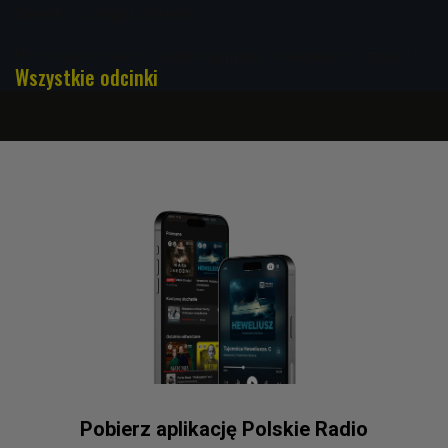
Święch i Grzegorz Święch
Po co nam oceny? O szkolnej presji i motywacji. Część II
Wszystkie odcinki
Pobierz aplikację Polskie Radio