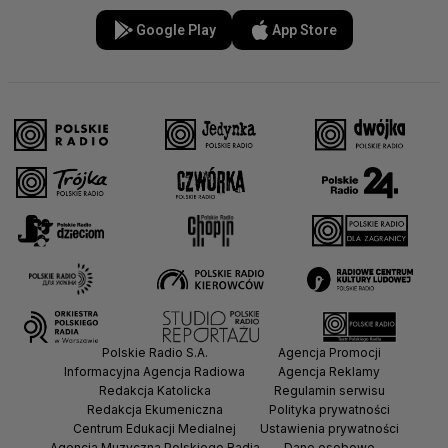
Google Play
App Store
Polskie Radio S.A.
Agencja Promocji
Informacyjna Agencja Radiowa
Agencja Reklamy
Redakcja Katolicka
Regulamin serwisu
Redakcja Ekumeniczna
Polityka prywatności
Centrum Edukacji Medialnej
Ustawienia prywatności
Agencja Muzyczna Polskiego Radia
Dane osobowe