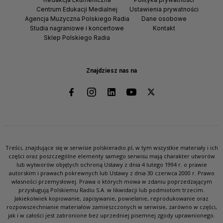
Centrum Edukacji Medialnej
Ustawienia prywatności
Agencja Muzyczna Polskiego Radia
Dane osobowe
Studia nagraniowe i koncertowe
Kontakt
Sklep Polskiego Radia
Znajdziesz nas na
Treści, znajdujące się w serwisie polskieradio.pl, w tym wszystkie materiały i ich
części oraz poszczególne elementy samego serwisu mają charakter utworów
lub wytworów objętych ochroną Ustawy z dnia 4 lutego 1994 r. o prawie
autorskim i prawach pokrewnych lub Ustawy z dnia 30 czerwca 2000 r. Prawo
własności przemysłowej. Prawa o których mowa w zdaniu poprzedzającym
przysługują Polskiemu Radiu S.A. w likwidacji lub podmiotom trzecim.
Jakiekolwiek kopiowanie, zapisywanie, powielanie, reprodukowanie oraz
rozpowszechnianie materiałów zamieszczonych w serwisie, zarówno w części,
jak i w całości jest zabronione bez uprzedniej pisemnej zgody uprawnionego.