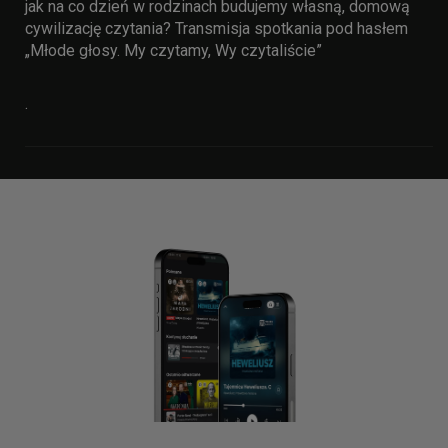
jak na co dzień w rodzinach budujemy własną, domową
cywilizację czytania? Transmisja spotkania pod hasłem
„Młode głosy. My czytamy, Wy czytaliście”
.