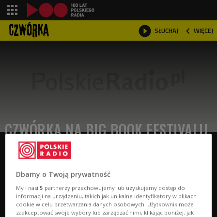
shopping_cart



SŁUCHAJ
WIĘCEJ

CZWÓRKA NA BIG BOOK FESTIVALU
Dbamy o Twoją prywatność
Audycje
My i nasi
5
partnerzy przechowujemy lub uzyskujemy dostęp do
informacji na urządzeniu, takich jak unikalne identyfikatory w plikach
cookie w celu przetwarzania danych osobowych. Użytkownik może
zaakceptować swoje wybory lub zarządzać nimi, klikając poniżej, jak