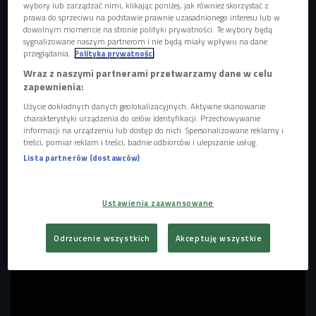
wybory lub zarządzać nimi, klikając poniżej, jak również skorzystać z
Vince Staples - Cry Baby
Foto: Vince Staples - Cry Baby/Section Eight Arthouse
prawa do sprzeciwu na podstawie prawnie uzasadnionego interesu lub w
dowolnym momencie na stronie polityki prywatności. Te wybory będą
sygnalizowane naszym partnerom i nie będą miały wpływu na dane
"Cry Baby"
jest jednym z najbardziej nietypowych albumów
przeglądania.
Polityka prywatności
w dotychczasowej dyskografii
Vince’a Staplesa
. Materiał
Wraz z naszymi partnerami przetwarzamy dane w celu
został oparty na żywych instrumentach, a przede
zapewnienia:
wszystkim na gitarach, basie i perkusji, co stanowi wyraźne
Użycie dokładnych danych geolokalizacyjnych. Aktywne skanowanie
odejście od oszczędnych, elektronicznych i
charakterystyki urządzenia do celów identyfikacji. Przechowywanie
informacji na urządzeniu lub dostęp do nich. Spersonalizowane reklamy i
minimalistycznych produkcji znanych z
"Dark Times"
czy
treści, pomiar reklam i treści, badnie odbiorców i ulepszanie usług.
"Ramona Park Broke My Heart"
. Już pierwszy singiel
Lista partnerów (dostawców)
"Blackberry Marmalade" sugerował zwrot w stronę brzmień
inspirowanych punkiem i alternatywnym rockiem, a cały
album rozwija ten kierunek, zachowując jednocześnie
Ustawienia zaawansowane
charakterystyczne dla Vince'a luz i zdystansowanie.
Odrzucenie wszystkich
Akceptuję wszystkie