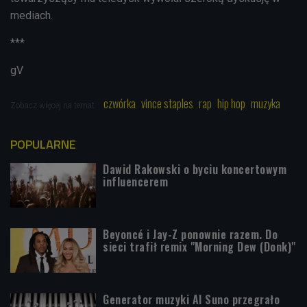
mediach.
***
gV
czwórka
vince staples
rap
hip hop
muzyka
Zobacz więcej na temat:
POPULARNE
Dawid Rakowski o byciu koncertowym
influencerem
Beyoncé i Jay-Z ponownie razem. Do
sieci trafił remix "Morning Dew (Donk)"
Generator muzyki AI Suno przegrało