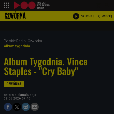
shopping_cart



WIĘCEJ
SŁUCHAJ

Polskie Radio
Czwórka
Album tygodnia
Album Tygodnia. Vince
Staples - "Cry Baby"
ostatnia aktualizacja:
08.06.2026 07:40