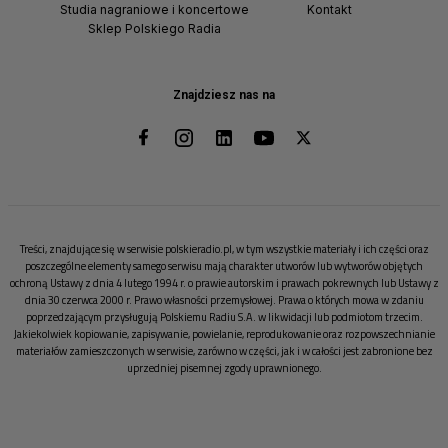
Studia nagraniowe i koncertowe
Kontakt
Sklep Polskiego Radia
Znajdziesz nas na
Treści, znajdujące się w serwisie polskieradio.pl, w tym wszystkie materiały i ich części oraz
poszczególne elementy samego serwisu mają charakter utworów lub wytworów objętych
ochroną Ustawy z dnia 4 lutego 1994 r. o prawie autorskim i prawach pokrewnych lub Ustawy z
dnia 30 czerwca 2000 r. Prawo własności przemysłowej. Prawa o których mowa w zdaniu
poprzedzającym przysługują Polskiemu Radiu S.A. w likwidacji lub podmiotom trzecim.
Jakiekolwiek kopiowanie, zapisywanie, powielanie, reprodukowanie oraz rozpowszechnianie
materiałów zamieszczonych w serwisie, zarówno w części, jak i w całości jest zabronione bez
uprzedniej pisemnej zgody uprawnionego.