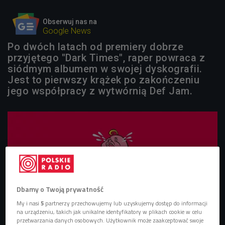
Obserwuj nas na
Google News
Po dwóch latach od premiery dobrze
przyjętego "Dark Times", raper powraca z
siódmym albumem w swojej dyskografii.
Jest to pierwszy krążek po zakończeniu
jego współpracy z wytwórnią Def Jam.
Dbamy o Twoją prywatność
My i nasi
5
partnerzy przechowujemy lub uzyskujemy dostęp do informacji
na urządzeniu, takich jak unikalne identyfikatory w plikach cookie w celu
przetwarzania danych osobowych. Użytkownik może zaakceptować swoje