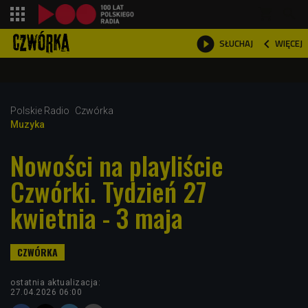
shopping_cart



WIĘCEJ
SŁUCHAJ

Polskie Radio
Czwórka
Muzyka
Nowości na playliście
Czwórki. Tydzień 27
kwietnia - 3 maja
ostatnia aktualizacja:
27.04.2026 06:00