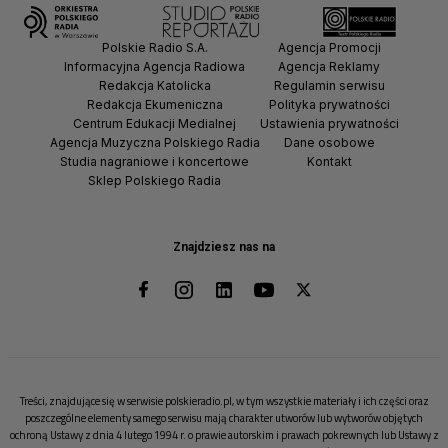
Polskie Radio S.A.
Agencja Promocji
Informacyjna Agencja Radiowa
Agencja Reklamy
Redakcja Katolicka
Regulamin serwisu
Redakcja Ekumeniczna
Polityka prywatności
Centrum Edukacji Medialnej
Ustawienia prywatności
Agencja Muzyczna Polskiego Radia
Dane osobowe
Studia nagraniowe i koncertowe
Kontakt
Sklep Polskiego Radia
Znajdziesz nas na
Treści, znajdujące się w serwisie polskieradio.pl, w tym wszystkie materiały i ich części oraz
poszczególne elementy samego serwisu mają charakter utworów lub wytworów objętych
ochroną Ustawy z dnia 4 lutego 1994 r. o prawie autorskim i prawach pokrewnych lub Ustawy z