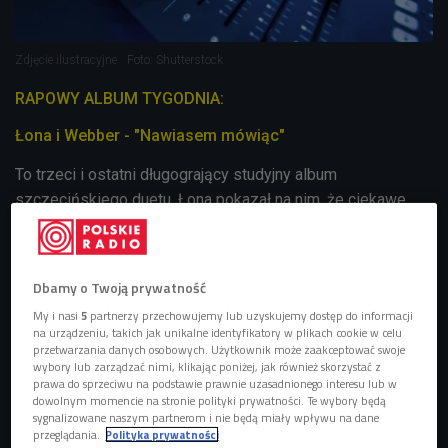
Zdjęcie ilustracyjne
Foto: Shutterstock
RAPOWY ALBUM TYGODNIA:
Łona i Webber - "Nawiasem mówiąc"
To trzeci i ostatni długogrający studyjny album
szczecińskiego duetu. Łona pokazał na nim, że ciekawe,
oryginalne i inteligentnie napisane teksty mogą iść w parze
ze świetnym flow, z kolei Webber po raz kolejny udowodnił,
że nie musi się podpierać trendami żeby stworzyć coś
Dbamy o Twoją prywatność
świeżego i ponadczasowego. Płyta kończy w tym roku 10
My i nasi
5
partnerzy przechowujemy lub uzyskujemy dostęp do informacji
lat, a my dalej nie wiemy czy to barka, katamaran czy to
na urządzeniu, takich jak unikalne identyfikatory w plikach cookie w celu
prom, czy to prom, czy to prom prom.
przetwarzania danych osobowych. Użytkownik może zaakceptować swoje
wybory lub zarządzać nimi, klikając poniżej, jak również skorzystać z
prawa do sprzeciwu na podstawie prawnie uzasadnionego interesu lub w
NOWE UTWORY NA PLAYLIŚCIE:
dowolnym momencie na stronie polityki prywatności. Te wybory będą
sygnalizowane naszym partnerom i nie będą miały wpływu na dane
Catz 'n Dogz - U&Me (feat. Faustyna Maciejczuk)
przeglądania.
Polityka prywatności