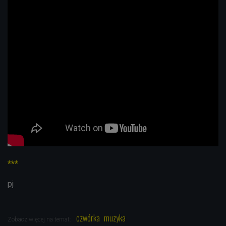
***
pj
czwórka
muzyka
Zobacz więcej na temat: