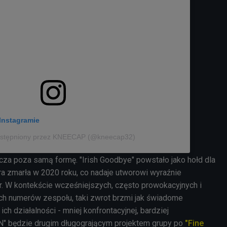
Instagramie
ostępniony przez KNEECAP (@kneecap32)
cza poza samą formę. "Irish Goodbye" powstało jako hołd dla
óra zmarła w 2020 roku, co nadaje utworowi wyraźnie
r. W kontekście wcześniejszych, często prowokacyjnych i
ch numerów zespołu, taki zwrot brzmi jak świadome
 ich działalności - mniej konfrontacyjnej, bardziej
N" będzie drugim długogrającym projektem grupy po
"Fine