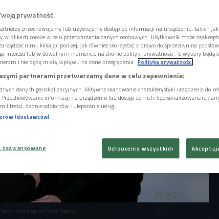
1 maja. Utwór przynosi wyraźną zmianę tonu -
cji pojawia się refleksja, wsparta
Twoją prywatność
łem Kae Tempest.
artnerzy przechowujemy lub uzyskujemy dostęp do informacji na urządzeniu, takich jak
ory w plikach cookie w celu przetwarzania danych osobowych. Użytkownik może zaakcep
arządzać nimi, klikając poniżej, jak również skorzystać z prawa do sprzeciwu na podsta
go interesu lub w dowolnym momencie na stronie polityki prywatności. Te wybory będą 
nerom i nie będą miały wpływu na dane przeglądania.
Polityka prywatności
szymi partnerami przetwarzamy dane w celu zapewnienia:
dnych danych geolokalizacyjnych. Aktywne skanowanie charakterystyki urządzenia do ce
i. Przechowywanie informacji na urządzeniu lub dostęp do nich. Spersonalizowane reklamy 
m i treści, badnie odbiorców i ulepszanie usług.
nerów (dostawców)
a zaawansowane
Odrzucenie wszystkich
Akceptuj
/Press Association/East News