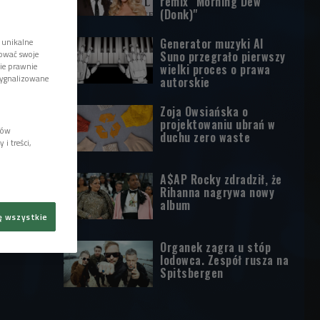
remix "Morning Dew
(Donk)"
Generator muzyki AI
 unikalne
tować swoje
Suno przegrało pierwszy
wie prawnie
wielki proces o prawa
sygnalizowane
autorskie
Zoja Owsiańska o
projektowaniu ubrań w
lów
duchu zero waste
i treści,
A$AP Rocky zdradził, że
Rihanna nagrywa nowy
album
ę wszystkie
Organek zagra u stóp
lodowca. Zespół rusza na
Spitsbergen