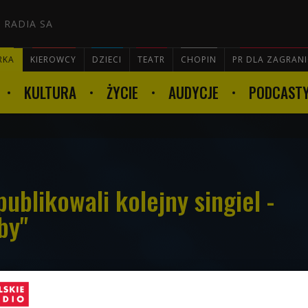
 RADIA SA
RKA
KIEROWCY
DZIECI
TEATR
CHOPIN
PR DLA ZAGRAN
KULTURA
ŻYCIE
AUDYCJE
PODCAST

blikowali kolejny singiel -
by"
wiedź ich nadchodzącej płyty "FENIAN",