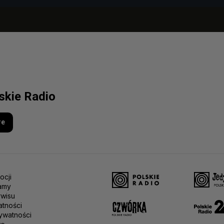
lskie Radio
re
ocji
amy
rwisu
atności
ywatności