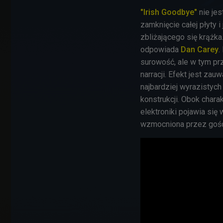
"Irish Goodbye"
nie je
zamknięcie całej płyty
zbliżającego się krążka
odpowiada
Dan Carey
.
surowość, ale w tym pr
narracji. Efekt jest zau
najbardziej wyrazistych
konstrukcji. Obok chara
elektroniki pojawia się 
wzmocniona przez gośc