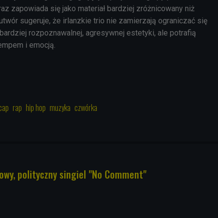
eraz zapowiada się jako materiał bardziej zróżnicowany niż
twór sugeruje, że irlanzkie trio nie zamierzają ograniczać się
bardziej rozpoznawalnej, agresywnej estetyki, ale potrafią
tempem i emocją.
cap
rap
hip hop
muzyka
czwórka
owy, polityczny singiel "No Comment"