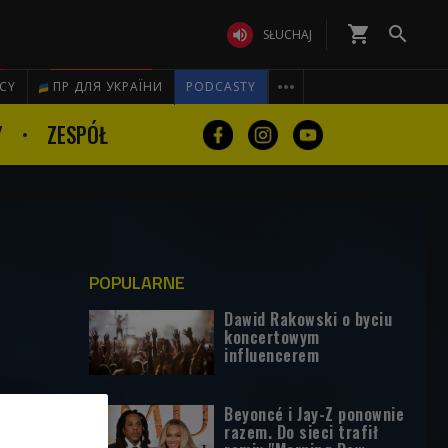
shopping_cart


SŁUCHAJ

ICY
ПР ДЛЯ УКРАЇНИ
PODCASTY
Y
ZESPÓŁ
POPULARNE
Dawid Rakowski o byciu
koncertowym
influencerem
Beyoncé i Jay-Z ponownie
razem. Do sieci trafił