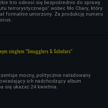
zkie trio odnosi się bezpośrednio do sprawy
tu terrorystycznego" wobec Mo Chary, który
ał formalnie umorzony. Za produkcję numeru
ocus.
wym singlem "Smugglers & Scholars"
rezentuje mocny, politycznie naładowany
apowiadający ich nadchodzący album
ma się ukazać 24 kwietnia.