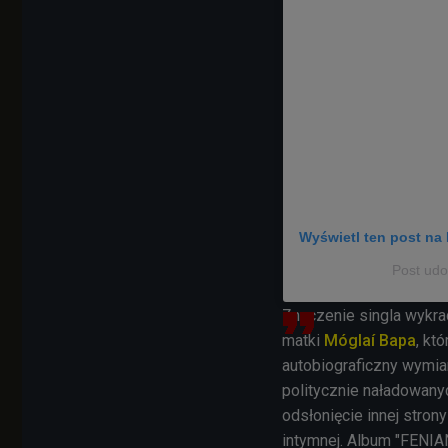
Wyświetl ten post na 
Post ud
Znaczenie singla wykra
matki
Móglaí Bapa
, kt
autobiograficzny wymia
politycznie naładowany
odsłonięcie innej strony
intymnej. Album "FENIA