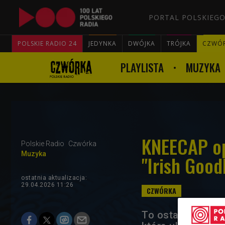
PORTAL POLSKIEGO
POLSKIE RADIO 24
JEDYNKA
DWÓJKA
TRÓJKA
CZWÓ
PLAYLISTA
MUZYKA
KNEECAP opu
Polskie Radio
Czwórka
Muzyka
"Irish Good
ostatnia aktualizacja:
29.04.2026 11:26
To ostatnia zapo