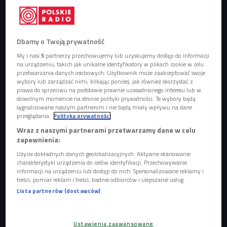
Dbamy o Twoją prywatność
Bladee
Foto: Brandon Nagy/Shutterstock/East News
My i nasi
5
partnerzy przechowujemy lub uzyskujemy dostęp do informacji
na urządzeniu, takich jak unikalne identyfikatory w plikach cookie w celu
Singiel
"Blondie"
zapowiada nadchodzący album
przetwarzania danych osobowych. Użytkownik może zaakceptować swoje
wybory lub zarządzać nimi, klikając poniżej, jak również skorzystać z
Bladee'ego "Sulfur Surfer"
, który ma się ukazać już 20
prawa do sprzeciwu na podstawie prawnie uzasadnionego interesu lub w
maja i będzie pierwszym pełnoprawnym projektem artysty
dowolnym momencie na stronie polityki prywatności. Te wybory będą
sygnalizowane naszym partnerom i nie będą miały wpływu na dane
od czasu
"Cold Visions"
z 2024 roku. Brzmienie nowego
przeglądania.
Polityka prywatności
numeru opiera się na miękkiej, rozmytej produkcji
Wraz z naszymi partnerami przetwarzamy dane w celu
Whitearmora
, która od dawna definiuje estetykę
zapewnienia:
Bladee’ego, ale tutaj jest jeszcze bardziej oszczędna niż
Użycie dokładnych danych geolokalizacyjnych. Aktywne skanowanie
zwykle. Warstwy dźwiękowe nie dominują, tylko unoszą się
charakterystyki urządzenia do celów identyfikacji. Przechowywanie
informacji na urządzeniu lub dostęp do nich. Spersonalizowane reklamy i
w tle, tworząc wrażenie lekkiego dryfowania. Całość jest
treści, pomiar reklam i treści, badnie odbiorców i ulepszanie usług.
bardziej minimalistyczna niż jego bardziej intensywne
Lista partnerów (dostawców)
projekty z ostatnich lat, co sprawia, że utwór działa przede
wszystkim atmosferą, a nie strukturą.
Ustawienia zaawansowane