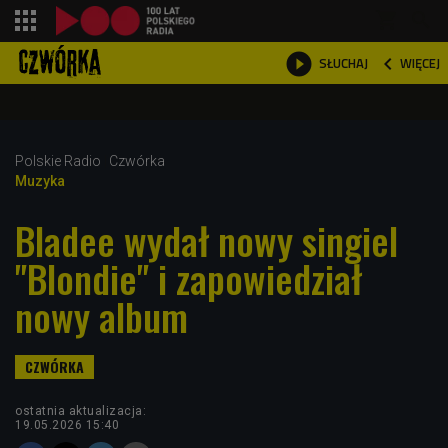
shopping_cart



WIĘCEJ
SŁUCHAJ

Polskie Radio
Czwórka
Muzyka
Bladee wydał nowy singiel
"Blondie" i zapowiedział
nowy album
ostatnia aktualizacja:
19.05.2026 15:40