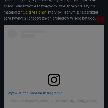
balansujący między modową stylizacją a internetowym
snem. Sam utwór jest zdecydowanie spokojniejszy niż
materiał z
"Cold Visions"
, który był jednym z najbardziej
agresywnych i chaotycznych projektów w jego katalogu.
Wyświetl ten post na Instagramie
Post udostępniony przez ƎE @BladeeCity (@dg_bladee)