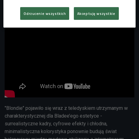
Odrzucenie wszystkich
Akceptuję wszystkie
"Blondie" pojawiło się wraz z teledyskiem utrzymanym w
charakterystycznej dla Bladee’ego estetyce -
surrealistyczne kadry, cyfrowe efekty i chłodna,
minimalistyczna kolorystyka ponownie budują świat