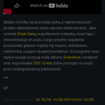
Bladee od kilku lat pozostaje jedną z najważniejszych
postaci alternatywnej sceny rapowo-elektronicznej. Jako
członek
Drain Gang
współtworzył estetykę cloud rapu i
internetowego art popu, a jego projekty regularnie
przesuwały granice między hip-hopem, ambientem,
elektroniką i popem eksperymentalnym. Szczególnie duży
wpływ na jego pozycję miały albumy
Eversince
, Icedancer
oraz wspomniane
333
i
Crest
, które pomogły mu wyjść
poza undergroundową publiczność.
***
gV
rap
hip hop
muzyka elektroniczna
muzyka
Zobacz więcej na temat: