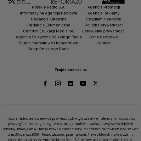
Polskie Radio S.A.
Agencja Promocji
Informacyjna Agencja Radiowa
Agencja Reklamy
Redakcja Katolicka
Regulamin serwisu
Redakcja Ekumeniczna
Polityka prywatności
Centrum Edukacji Medialnej
Ustawienia prywatności
Agencja Muzyczna Polskiego Radia
Dane osobowe
Studia nagraniowe i koncertowe
Kontakt
Sklep Polskiego Radia
Znajdziesz nas na
Treści, znajdujące się w serwisie polskieradio.pl, w tym wszystkie materiały i ich części oraz
poszczególne elementy samego serwisu mają charakter utworów lub wytworów objętych
ochroną Ustawy z dnia 4 lutego 1994 r. o prawie autorskim i prawach pokrewnych lub Ustawy z
dnia 30 czerwca 2000 r. Prawo własności przemysłowej. Prawa o których mowa w zdaniu
poprzedzającym przysługują Polskiemu Radiu S.A. w likwidacji lub podmiotom trzecim.