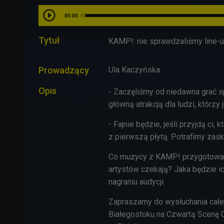
00:00
Tytuł
KAMP!: nie sprawdzaliśmy line-
Prowadzący
Ula Kaczyńska
Opis
- Zaczęliśmy od niedawna grać s
główną atrakcją dla ludzi, któr
- Fajnie będzie, jeśli przyjdą ci,
z pierwszą płytą. Potrafimy za
Co muzycy z KAMP! przygotowali 
artystów czekają? Jaka będzie ic
nagraniu audycji.
Zapraszamy do wysłuchania całej 
Białegostoku na Czwartą Scenę C