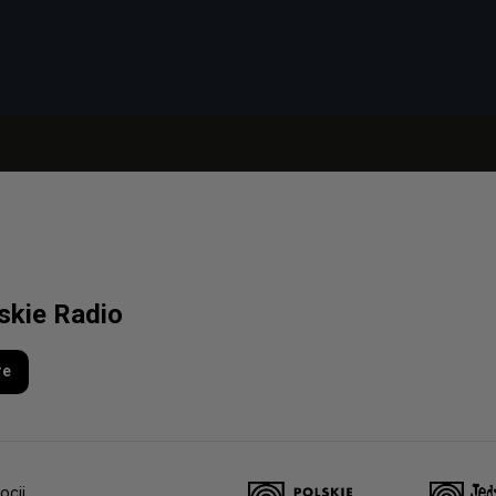
lskie Radio
re
ocji