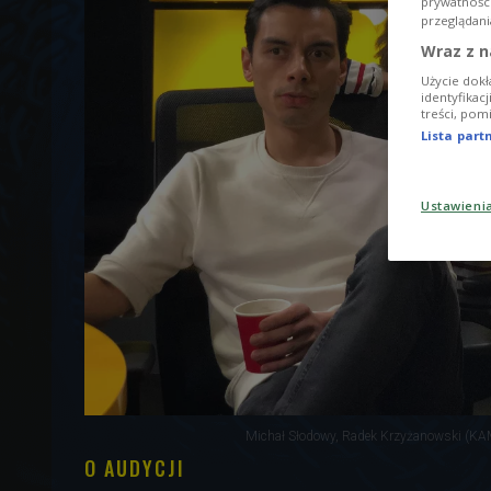
prywatnośc
przeglądani
Wraz z n
Użycie dokł
identyfikac
treści, pom
Lista par
Ustawieni
Michał Słodowy, Radek Krzyżanowski (KAM
O AUDYCJI