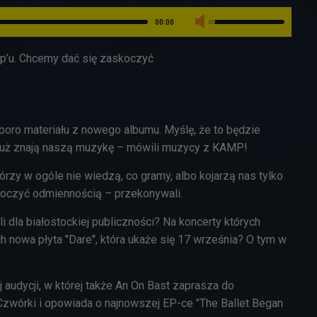
00:00
up’u. Chcemy dać się zaskoczyć
poro materiału z nowego albumu. Myślę, że to będzie
zy już znają naszą muzykę – mówili muzycy z KAMP!
 którzy w ogóle nie wiedzą, co gramy, albo kojarzą nas tylko
skoczyć odmiennością – przekonywali.
dla białostockiej publiczności? Na koncerty których
h nowa płyta "Dare", która ukaże się 17 września? O tym w
audycji, w której także An On Bast zaprasza do
zwórki i opowiada o najnowszej EP-ce "The Ballet Began