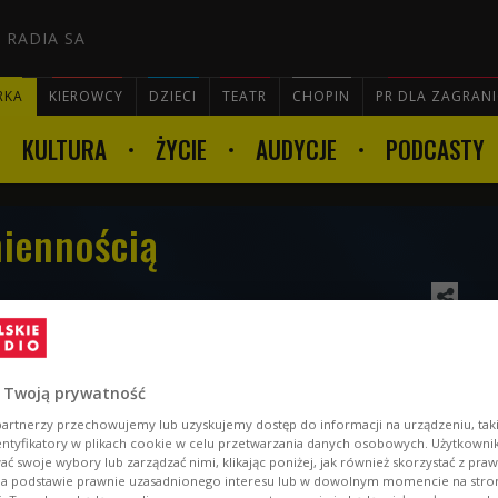
 RADIA SA
RKA
KIEROWCY
DZIECI
TEATR
CHOPIN
PR DLA ZAGRAN
KULTURA
ŻYCIE
AUDYCJE
PODCASTY

iennością
uż w najbliższy weekend na Czwartej Scenie Czwórki, na
wi artyści sceny elektronicznej. Wśród nich także
 Twoją prywatność
ej.
artnerzy przechowujemy lub uzyskujemy dostęp do informacji na urządzeniu, taki
entyfikatory w plikach cookie w celu przetwarzania danych osobowych. Użytkown
ć swoje wybory lub zarządzać nimi, klikając poniżej, jak również skorzystać z pra
na podstawie prawnie uzasadnionego interesu lub w dowolnym momencie na stroni