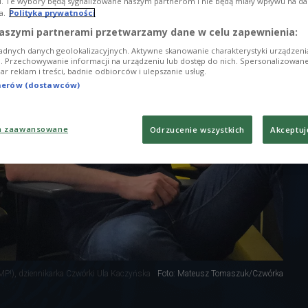
i. Te wybory będą sygnalizowane naszym partnerom i nie będą miały wpływu na d
a.
Polityka prywatności
aszymi partnerami przetwarzamy dane w celu zapewnienia:
adnych danych geolokalizacyjnych. Aktywne skanowanie charakterystyki urządzen
ji. Przechowywanie informacji na urządzeniu lub dostęp do nich. Spersonalizowane
iar reklam i treści, badnie odbiorców i ulepszanie usług.
tnerów (dostawców)
a zaawansowane
Odrzucenie wszystkich
Akceptuj
P!), dziennikarka Czwórki Ula Kaczyńska
Foto: Mateusz Tomaszuk/Czwórka