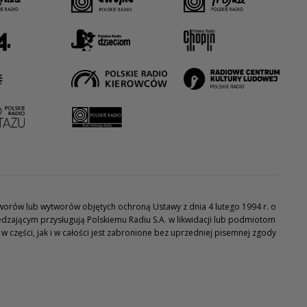
utworów lub wytworów objętych ochroną Ustawy z dnia 4 lutego 1994 r. o
dzającym przysługują Polskiemu Radiu S.A. w likwidacji lub podmiotom
części, jak i w całości jest zabronione bez uprzedniej pisemnej zgody