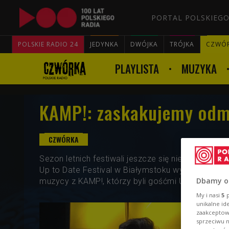
PORTAL POLSKIEGO
POLSKIE RADIO 24
JEDYNKA
DWÓJKA
TRÓJKA
CZWÓ
PLAYLISTA
MUZYKA
KAMP!: zaskakujemy odm
Sezon letnich festiwali jeszcze się nie kończy. J
Up to Date Festival w Białymstoku wystąpią czoło
Dbamy o
muzycy z KAMP!, którzy byli gośćmi Uli Kaczyński
My i nasi
5
p
unikalne id
zaakceptowa
sprzeciwu 