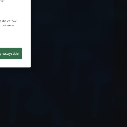
ane
ia do celów
 reklamy i
ę wszystkie