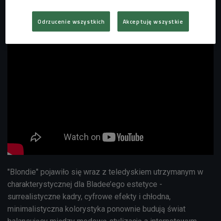
Odrzucenie wszystkich
Akceptuję wszystkie
"Blondie" pojawiło się wraz z teledyskiem utrzymanym w
charakterystycznej dla Bladee’ego estetyce -
surrealistyczne kadry, cyfrowe efekty i chłodna,
minimalistyczna kolorystyka ponownie budują świat