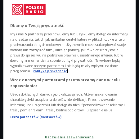
Dbamy o Twoją prywatność
Bladee
Foto: Brandon Nagy/Shutterstock/East News
My i nasi
5
partnerzy przechowujemy lub uzyskujemy dostęp do informacji
na urządzeniu, takich jak unikalne identyfikatory w plikach cookie w celu
Singiel
"Blondie"
zapowiada nadchodzący album
przetwarzania danych osobowych. Użytkownik może zaakceptować swoje
wybory lub zarządzać nimi, klikając poniżej, jak również skorzystać z
Bladee'ego "Sulfur Surfer"
, który ma się ukazać już 20
prawa do sprzeciwu na podstawie prawnie uzasadnionego interesu lub w
maja i będzie pierwszym pełnoprawnym projektem artysty
dowolnym momencie na stronie polityki prywatności. Te wybory będą
sygnalizowane naszym partnerom i nie będą miały wpływu na dane
od czasu
"Cold Visions"
z 2024 roku. Brzmienie nowego
przeglądania.
Polityka prywatności
numeru opiera się na miękkiej, rozmytej produkcji
Wraz z naszymi partnerami przetwarzamy dane w celu
Whitearmora
, która od dawna definiuje estetykę
zapewnienia:
Bladee’ego, ale tutaj jest jeszcze bardziej oszczędna niż
Użycie dokładnych danych geolokalizacyjnych. Aktywne skanowanie
zwykle. Warstwy dźwiękowe nie dominują, tylko unoszą się
charakterystyki urządzenia do celów identyfikacji. Przechowywanie
informacji na urządzeniu lub dostęp do nich. Spersonalizowane reklamy i
w tle, tworząc wrażenie lekkiego dryfowania. Całość jest
treści, pomiar reklam i treści, badnie odbiorców i ulepszanie usług.
bardziej minimalistyczna niż jego bardziej intensywne
Lista partnerów (dostawców)
projekty z ostatnich lat, co sprawia, że utwór działa przede
wszystkim atmosferą, a nie strukturą.
Ustawienia zaawansowane