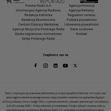
Polskie Radio S.A.
Agencja Promocji
Informacyjna Agencja Radiowa
Agencja Reklamy
Redakcja Katolicka
Regulamin serwisu
Redakcja Ekumeniczna
Polityka prywatności
Centrum Edukacji Medialnej
Ustawienia prywatności
Agencja Muzyczna Polskiego Radia
Dane osobowe
Studia nagraniowe i koncertowe
Kontakt
Sklep Polskiego Radia
Znajdziesz nas na
Treści, znajdujące się w serwisie polskieradio.pl, w tym wszystkie materiały i ich części oraz
poszczególne elementy samego serwisu mają charakter utworów lub wytworów objętych
ochroną Ustawy z dnia 4 lutego 1994 r. o prawie autorskim i prawach pokrewnych lub Ustawy z
dnia 30 czerwca 2000 r. Prawo własności przemysłowej. Prawa o których mowa w zdaniu
poprzedzającym przysługują Polskiemu Radiu S.A. w likwidacji lub podmiotom trzecim.