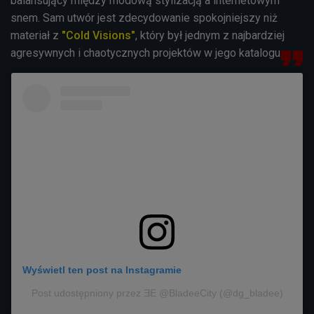
balansujący między modową stylizacją a internetowym
snem. Sam utwór jest zdecydowanie spokojniejszy niż
materiał z
"Cold Visions"
, który był jednym z najbardziej
agresywnych i chaotycznych projektów w jego katalogu.
Wyświetl ten post na Instagramie
Post udostępniony przez ƎE @BladeeCity (@dg_bladee)