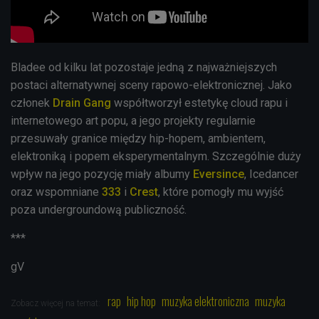
Bladee od kilku lat pozostaje jedną z najważniejszych
postaci alternatywnej sceny rapowo-elektronicznej. Jako
członek
Drain Gang
współtworzył estetykę cloud rapu i
internetowego art popu, a jego projekty regularnie
przesuwały granice między hip-hopem, ambientem,
elektroniką i popem eksperymentalnym. Szczególnie duży
wpływ na jego pozycję miały albumy
Eversince
, Icedancer
oraz wspomniane
333
i
Crest
, które pomogły mu wyjść
poza undergroundową publiczność.
***
gV
rap
hip hop
muzyka elektroniczna
muzyka
Zobacz więcej na temat: