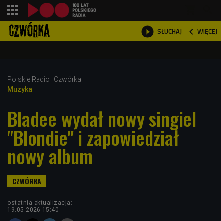
shopping_cart



WIĘCEJ
SŁUCHAJ

Polskie Radio
Czwórka
Muzyka
Bladee wydał nowy singiel
"Blondie" i zapowiedział
nowy album
ostatnia aktualizacja:
19.05.2026 15:40