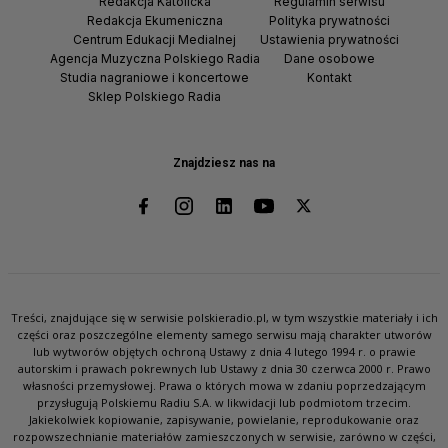
Redakcja Katolicka
Regulamin serwisu
Redakcja Ekumeniczna
Polityka prywatności
Centrum Edukacji Medialnej
Ustawienia prywatności
Agencja Muzyczna Polskiego Radia
Dane osobowe
Studia nagraniowe i koncertowe
Kontakt
Sklep Polskiego Radia
Znajdziesz nas na
Treści, znajdujące się w serwisie polskieradio.pl, w tym wszystkie materiały i ich
części oraz poszczególne elementy samego serwisu mają charakter utworów
lub wytworów objętych ochroną Ustawy z dnia 4 lutego 1994 r. o prawie
autorskim i prawach pokrewnych lub Ustawy z dnia 30 czerwca 2000 r. Prawo
własności przemysłowej. Prawa o których mowa w zdaniu poprzedzającym
przysługują Polskiemu Radiu S.A. w likwidacji lub podmiotom trzecim.
Jakiekolwiek kopiowanie, zapisywanie, powielanie, reprodukowanie oraz
rozpowszechnianie materiałów zamieszczonych w serwisie, zarówno w części,