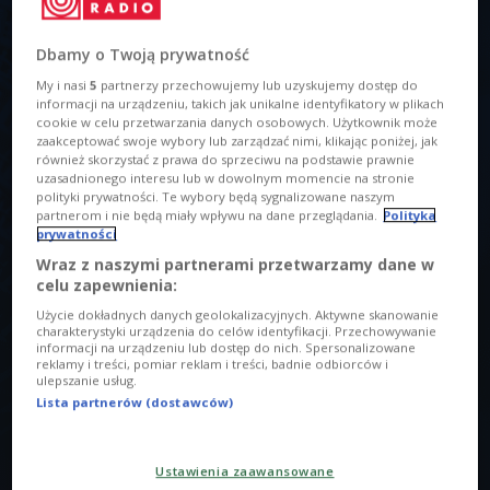
Dbamy o Twoją prywatność
My i nasi
5
partnerzy przechowujemy lub uzyskujemy dostęp do
informacji na urządzeniu, takich jak unikalne identyfikatory w plikach
cookie w celu przetwarzania danych osobowych. Użytkownik może
zaakceptować swoje wybory lub zarządzać nimi, klikając poniżej, jak
również skorzystać z prawa do sprzeciwu na podstawie prawnie
uzasadnionego interesu lub w dowolnym momencie na stronie
polityki prywatności. Te wybory będą sygnalizowane naszym
Czwórka morsuje! Sprawdź jak się do tego przygotować
Foto: Krzysztof
partnerom i nie będą miały wpływu na dane przeglądania.
Polityka
Nowak
prywatności
O AUDYCJI
Wraz z naszymi partnerami przetwarzamy dane w
celu zapewnienia:
00:00
00:00
Użycie dokładnych danych geolokalizacyjnych. Aktywne skanowanie
charakterystyki urządzenia do celów identyfikacji. Przechowywanie
Tytuł
informacji na urządzeniu lub dostęp do nich. Spersonalizowane
reklamy i treści, pomiar reklam i treści, badnie odbiorców i
Morsowanie. "Wejść do wody i poczuć się jak superbohater"
ulepszanie usług.
Lista partnerów (dostawców)
Prowadzący
Galus Piotr
Ustawienia zaawansowane