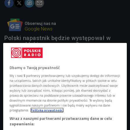
Obserwuj nas na
Google News
Polski napastnik będzie występował w
nowym klubie z numerem 9.
1 plik
AUDIO
Dbamy o Twoją prywatność


03'41
My i nasi
5
partnerzy przechowujemy lub uzyskujemy dostęp do informacji
na urządzeniu, takich jak unikalne identyfikatory w plikach cookie w celu
Sportowe podsumowanie dnia - 5 sierpnia 2022
przetwarzania danych osobowych. Użytkownik może zaakceptować swoje
wybory lub zarządzać nimi, klikając poniżej, jak również skorzystać z
prawa do sprzeciwu na podstawie prawnie uzasadnionego interesu lub w
dowolnym momencie na stronie polityki prywatności. Te wybory będą
sygnalizowane naszym partnerom i nie będą miały wpływu na dane
przeglądania.
Polityka prywatności
Wraz z naszymi partnerami przetwarzamy dane w celu
zapewnienia: