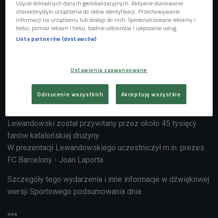
Użycie dokładnych danych geolokalizacyjnych. Aktywne skanowanie
charakterystyki urządzenia do celów identyfikacji. Przechowywanie
informacji na urządzeniu lub dostęp do nich. Spersonalizowane reklamy i
treści, pomiar reklam i treści, badnie odbiorców i ulepszanie usług.
Lista partnerów (dostawców)
Robert Lewandowski w barwach Barcelony
Foto: PAP/EPA / Alejandro Garcia
Ustawienia zaawansowane
Robert Lewandowski został oficjalnie zaprezentowany jako
Odrzucenie wszystkich
Akceptuję wszystkie
piłkarz Barcelony na stadionie Camp Nou. Polski napastnik
będzie występował w tym klubie w koszulce z numerem '9'.
Lewandowski został przywitany przez około 45 tysięcy
fanów katalońskiej drużyny.
W prezentacji Lewandowskiego uczestniczył m.in. prezes
FC Barcelony - Joan Laporta.
Szczegóły tego wydarzenia i inne informacje w dźwiękowej
wersji Sportowego podsumowania dnia.
***