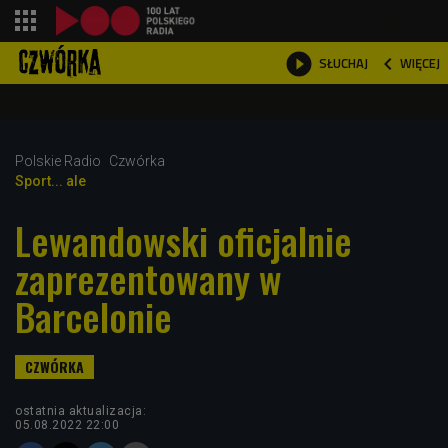
shopping_cart



WIĘCEJ
SŁUCHAJ

Polskie Radio
Czwórka
Sport... ale
Lewandowski oficjalnie
zaprezentowany w
Barcelonie
ostatnia aktualizacja:
05.08.2022 22:00