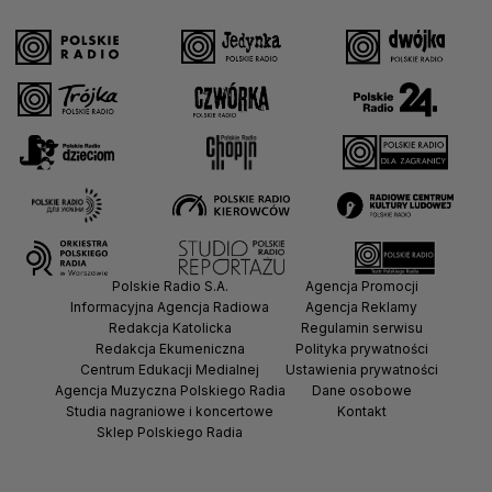
Polskie Radio S.A.
Agencja Promocji
Informacyjna Agencja Radiowa
Agencja Reklamy
Redakcja Katolicka
Regulamin serwisu
Redakcja Ekumeniczna
Polityka prywatności
Centrum Edukacji Medialnej
Ustawienia prywatności
Agencja Muzyczna Polskiego Radia
Dane osobowe
Studia nagraniowe i koncertowe
Kontakt
Sklep Polskiego Radia