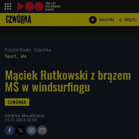
shopping_cart



WIĘCEJ
SŁUCHAJ

Polskie Radio
Czwórka
Sport... ale
Maciek Rutkowski z brązem
MŚ w windsurfingu
ostatnia aktualizacja:
15.11.2023 22:05