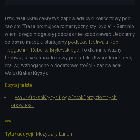
Dziś WaluśKraksaKryzys zapowiada cykl koncertowy pod
hasłem "Trasa promująca romantyczny styl życia". - Sam nie
wiem, czego mogę się podczas niej spodziewać. Jedziemy
do ośmiu miast, a startujemy
podczas festiwalu Rób
Reggae im. Roberta Brylewskiego
. To dla mnie ważny
festiwal, a cała trasa to nowy początek. Utwory, które będę
grał są wzbogacone o dodatkowe treści - zapowiadał
WaluśKraksaKryzys.
Czytaj także:
WaluśKraksaKryzys i jego "Atak" przyziemnych
opowieści
***
Tytuł audycji:
Muzyczny Lunch