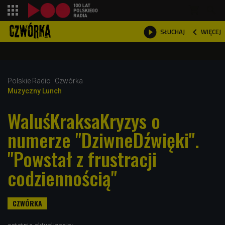
shopping_cart



WIĘCEJ
SŁUCHAJ

Polskie Radio
Czwórka
Muzyczny Lunch
WaluśKraksaKryzys o
numerze "DziwneDźwięki".
"Powstał z frustracji
codziennością"