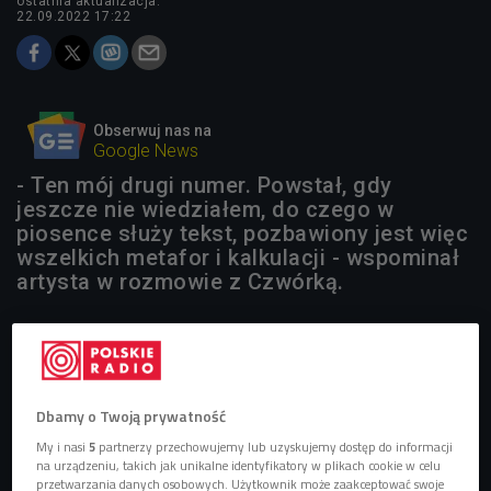
ostatnia aktualizacja:
22.09.2022 17:22
Obserwuj nas na
Google News
- Ten mój drugi numer. Powstał, gdy
jeszcze nie wiedziałem, do czego w
piosence służy tekst, pozbawiony jest więc
wszelkich metafor i kalkulacji - wspominał
artysta w rozmowie z Czwórką.
Dbamy o Twoją prywatność
My i nasi
5
partnerzy przechowujemy lub uzyskujemy dostęp do informacji
na urządzeniu, takich jak unikalne identyfikatory w plikach cookie w celu
przetwarzania danych osobowych. Użytkownik może zaakceptować swoje