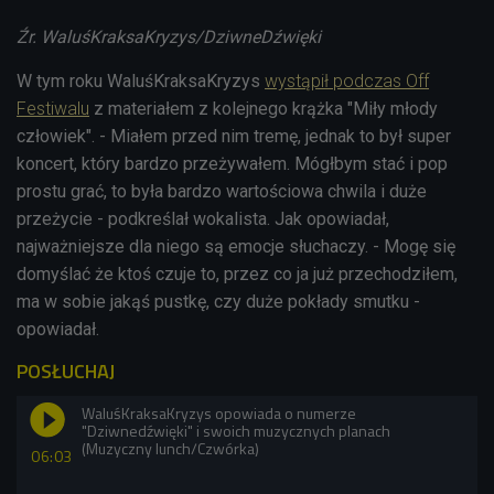
Źr. WaluśKraksaKryzys/DziwneDźwięki
W tym roku WaluśKraksaKryzys
wystąpił podczas Off
Festiwalu
z materiałem z kolejnego krążka "Miły młody
człowiek". - Miałem przed nim tremę, jednak to był super
koncert, który bardzo przeżywałem. Mógłbym stać i pop
prostu grać, to była bardzo wartościowa chwila i duże
przeżycie - podkreślał wokalista. Jak opowiadał,
najważniejsze dla niego są emocje słuchaczy. - Mogę się
domyślać że ktoś czuje to, przez co ja już przechodziłem,
ma w sobie jakąś pustkę, czy duże pokłady smutku -
opowiadał.
POSŁUCHAJ
WaluśKraksaKryzys opowiada o numerze
"Dziwnedźwięki" i swoich muzycznych planach
(Muzyczny lunch/Czwórka)
06:03