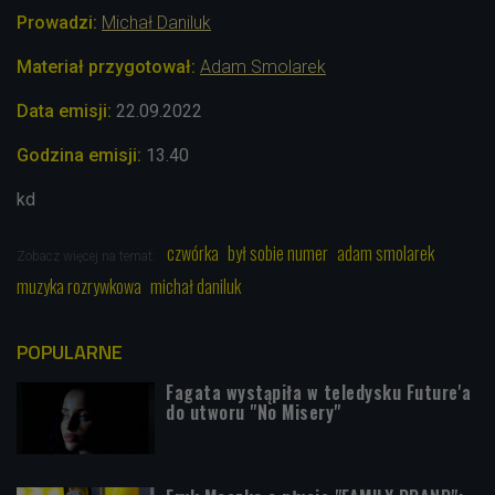
Prowadzi:
Michał Daniluk
Materiał przygotował:
Adam Smolarek
Data emisji:
22
.09.2022
Godzina emisji:
13.40
kd
czwórka
był sobie numer
adam smolarek
Zobacz więcej na temat:
muzyka rozrywkowa
michał daniluk
POPULARNE
Fagata wystąpiła w teledysku Future'a
do utworu "No Misery"