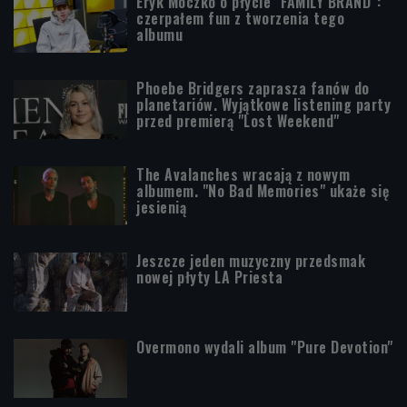
Eryk Moczko o płycie "FAMILY BRAND":
czerpałem fun z tworzenia tego
albumu
Phoebe Bridgers zaprasza fanów do
planetariów. Wyjątkowe listening party
przed premierą "Lost Weekend"
The Avalanches wracają z nowym
albumem. "No Bad Memories" ukaże się
jesienią
Jeszcze jeden muzyczny przedsmak
nowej płyty LA Priesta
Overmono wydali album "Pure Devotion"