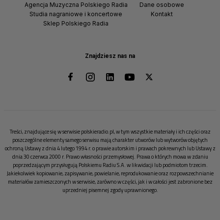
Agencja Muzyczna Polskiego Radia
Dane osobowe
Studia nagraniowe i koncertowe
Kontakt
Sklep Polskiego Radia
Znajdziesz nas na
Treści, znajdujące się w serwisie polskieradio.pl, w tym wszystkie materiały i ich części oraz
poszczególne elementy samego serwisu mają charakter utworów lub wytworów objętych
ochroną Ustawy z dnia 4 lutego 1994 r. o prawie autorskim i prawach pokrewnych lub Ustawy z
dnia 30 czerwca 2000 r. Prawo własności przemysłowej. Prawa o których mowa w zdaniu
poprzedzającym przysługują Polskiemu Radiu S.A. w likwidacji lub podmiotom trzecim.
Jakiekolwiek kopiowanie, zapisywanie, powielanie, reprodukowanie oraz rozpowszechnianie
materiałów zamieszczonych w serwisie, zarówno w części, jak i w całości jest zabronione bez
uprzedniej pisemnej zgody uprawnionego.