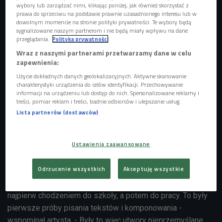
wybory lub zarządzać nimi, klikając poniżej, jak również skorzystać z
prawa do sprzeciwu na podstawie prawnie uzasadnionego interesu lub w
dowolnym momencie na stronie polityki prywatności. Te wybory będą
sygnalizowane naszym partnerom i nie będą miały wpływu na dane
przeglądania.
Polityka prywatności
WaluśKraksaKryzys podczas koncertu w ramach trasy Męskie Granie
Wraz z naszymi partnerami przetwarzamy dane w celu
2022
Foto: PAP/Jakub Kaczmarczyk
zapewnienia:
Użycie dokładnych danych geolokalizacyjnych. Aktywne skanowanie
WaluśKraksaKryzys, czyli Roman Waluś to artysta, który w
charakterystyki urządzenia do celów identyfikacji. Przechowywanie
ciągu ostatnich lat stał się niezwykle popularny.
informacji na urządzeniu lub dostęp do nich. Spersonalizowane reklamy i
Zdaniem
dziennikarza czwórki Adama Smolarka
jest "jedną
treści, pomiar reklam i treści, badnie odbiorców i ulepszanie usług.
Lista partnerów (dostawców)
z wizytówek polskiej muzyki rockowej i gitarowej", a od
czasu wydania debiutanckiej płyty "Atak" podbija sceny
dużą dawką energii, nietuzinkowym brzmieniem i
Ustawienia zaawansowane
szczerością.
Z tego albumu pochodzi m.in. piosenka
"DziwneDźwięki".
Odrzucenie wszystkich
Akceptuję wszystkie
- Ten numer wynikał z frustracji życiem codziennym:
najpierw chodzeniem do szkoły, a potem do pracy. To były
pierwsze próby pisania tekstów i komponowania -
wspominał artysta. - Były to więc utwory nieprzemyślane,