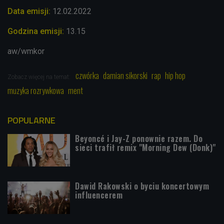
Data emisji:
12.02.2022
Godzina emisji:
13.15
aw/wmkor
czwórka
damian sikorski
rap
hip hop
Zobacz więcej na temat:
muzyka rozrywkowa
ment
POPULARNE
Beyoncé i Jay-Z ponownie razem. Do
sieci trafił remix "Morning Dew (Donk)"
Dawid Rakowski o byciu koncertowym
influencerem