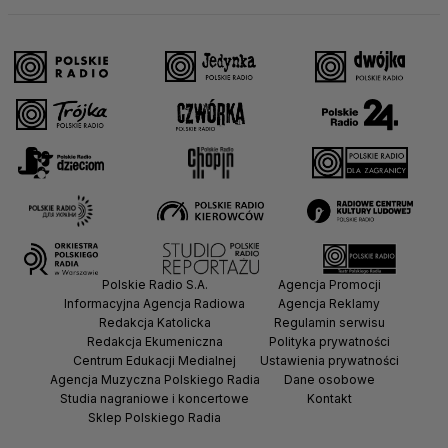
Polskie Radio S.A.
Agencja Promocji
Informacyjna Agencja Radiowa
Agencja Reklamy
Redakcja Katolicka
Regulamin serwisu
Redakcja Ekumeniczna
Polityka prywatności
Centrum Edukacji Medialnej
Ustawienia prywatności
Agencja Muzyczna Polskiego Radia
Dane osobowe
Studia nagraniowe i koncertowe
Kontakt
Sklep Polskiego Radia