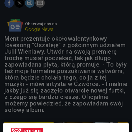
Obserwuj nas na
Google News
Ment prezentuje okołowalentynkowy
lovesong "Oszaleję" z gościnnym udziałem
Julii Wieniawy. Utwór na swoją premierę
trochę musiał poczekać, tak jak długo
zapowiadana płyta, którą promuje. - To były
też moje formalne poszukiwania wytwórni,
która będzie chciała tego, co ja z tej
muzyki - mówi artysta w Czwórce. - Finalnie
jakby już się zaczęło otwarcie nowej furtki,
z czego się bardzo cieszę. Oficjalnie
możemy powiedzieć, że zapowiadam swój
solowy album.