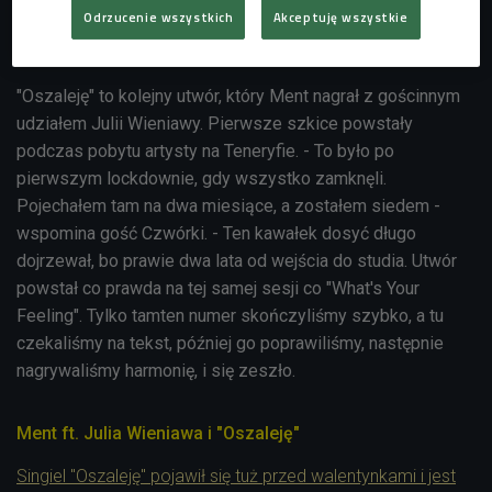
z Wieniawą, który
ma się znaleźć na długo
Odrzucenie wszystkich
Akceptuję wszystkie
zapowiadanej solowej płycie artysty.
"Oszaleję" to kolejny utwór, który Ment nagrał z gościnnym
udziałem Julii Wieniawy. Pierwsze szkice powstały
podczas pobytu artysty na Teneryfie. - To było po
pierwszym lockdownie, gdy wszystko zamknęli.
Pojechałem tam na dwa miesiące, a zostałem siedem -
wspomina gość Czwórki. - Ten kawałek dosyć długo
dojrzewał, bo prawie dwa lata od wejścia do studia. Utwór
powstał co prawda na tej samej sesji co "What's Your
Feeling". Tylko tamten numer skończyliśmy szybko, a tu
czekaliśmy na tekst, później go poprawiliśmy, następnie
nagrywaliśmy harmonię, i się zeszło.
Ment ft. Julia Wieniawa i "Oszaleję"
Singiel "Oszaleję" pojawił się tuż przed walentynkami i jest