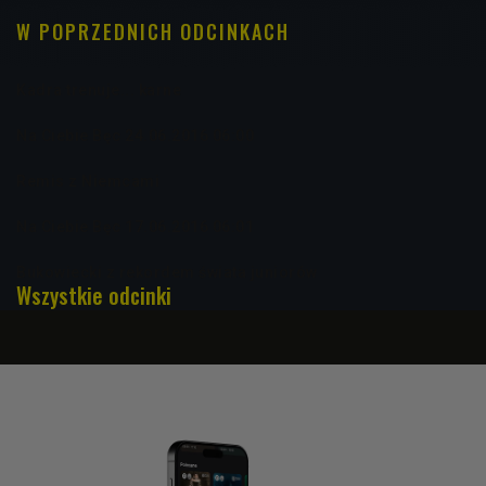
W POPRZEDNICH ODCINKACH
Kadra trenuje... karne
Na Ciebie Bęc 24.06.2016 06:00
Remis z Niemcami
Na Ciebie Bęc 17.06.2016 06:01
Bukowiecki z rekordem świata juniorów
Wszystkie odcinki