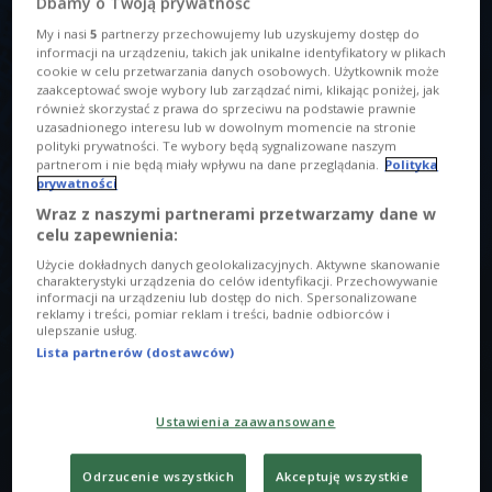
Dbamy o Twoją prywatność
My i nasi
5
partnerzy przechowujemy lub uzyskujemy dostęp do
informacji na urządzeniu, takich jak unikalne identyfikatory w plikach
cookie w celu przetwarzania danych osobowych. Użytkownik może
zaakceptować swoje wybory lub zarządzać nimi, klikając poniżej, jak
również skorzystać z prawa do sprzeciwu na podstawie prawnie
uzasadnionego interesu lub w dowolnym momencie na stronie
Nigdy wcześniej w żadnym kraju, żaden chór nie osiągnął sukcesu na miarę
polityki prywatności. Te wybory będą sygnalizowane naszym
partnerom i nie będą miały wpływu na dane przeglądania.
Polityka
Sound'n'Grace
Foto: mat. promocyjne
prywatności
O AUDYCJI
Wraz z naszymi partnerami przetwarzamy dane w
celu zapewnienia:
00:00
00:00
Użycie dokładnych danych geolokalizacyjnych. Aktywne skanowanie
charakterystyki urządzenia do celów identyfikacji. Przechowywanie
Tytuł
informacji na urządzeniu lub dostęp do nich. Spersonalizowane
reklamy i treści, pomiar reklam i treści, badnie odbiorców i
- Sound'n'Grace to 20 pełnokrwistych osobowości
ulepszanie usług.
Lista partnerów (dostawców)
muzycznych - śmieją się Ania i Kamil. - Kiedy jedziemy na
koncerty, jesteśmy upchnięci w busie jak sardynki w
puszce.
Ustawienia zaawansowane
Obecnie Sound’n’Grace promują nagrany razem z TABB-em
album "Atom". W najnowszym zestawieniu najlepiej
Odrzucenie wszystkich
Akceptuję wszystkie