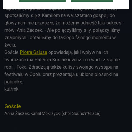
sprzedających się płyt, wydawnictwo stało się najchętniej
kupowanym polskim krążkiem. - Kiedy po raz pierwszy
spotkaliśmy się z Kamilem na warsztatach gospel, do
głowy nam nie przyszło, że możemy odnieść taki sukces -
mówi Ania Żaczek. - Ale połączyliśmy siły, połączyliśmy
znajomych i dotarliśmy do takiego fajnego momentu w
życiu.
Goście
Piotra Galusa
opowiadają, jaki wpływ na ich
twórczość ma Patrycja Kosiarkiewicz i co w ich zespole
robi… Foka. Zdradzają także kulisy swojego występu na
festiwalu w Opolu oraz prezentują ulubione piosenki na
pobudkę.
kul/mk
Goście
Anna Żaczek, Kamil Mokrzycki (chór Sound'n'Grace)