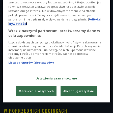
zaakceptować swoje wybory lub zarządzać nimi, klikając poniżej, jak
również skorzystać z prawa do sprzeciwu na podstawie prawnie
uzasadnionego interesu lub w dowolnym momencie na stronie
O AUDYCJI
polityki prywatności. Te wybory będą sygnalizowane naszym
partnerom i nie będą miały wpływu na dane przeglądania.
Polityka
prywatności
00:00
00:00
Wraz z naszymi partnerami przetwarzamy dane w
celu zapewnienia:
Tytuł
Użycie dokładnych danych geolokalizacyjnych. Aktywne skanowanie
Off Control 08.05.2017 23:02
08.05.2017
23:02
charakterystyki urządzenia do celów identyfikacji. Przechowywanie
informacji na urządzeniu lub dostęp do nich. Spersonalizowane
reklamy i treści, pomiar reklam i treści, badnie odbiorców i
Opis
ulepszanie usług.
Bez pośpiechu i bez szufladkowania. Muzyka, która
Lista partnerów (dostawców)
wywołuje emocje. Głośno, spokojnie, przejmująco. Na każdą
okazję. To audycja, w której się dzieje. Od początku do
Ustawienia zaawansowane
samego końca. A to wszystko z udziałem wyjątkowych
gości, którzy pod osłoną nocy zaprezentują się zupełnie na
Odrzucenie wszystkich
Akceptuję wszystkie
żywo.
W POPRZEDNICH ODCINKACH