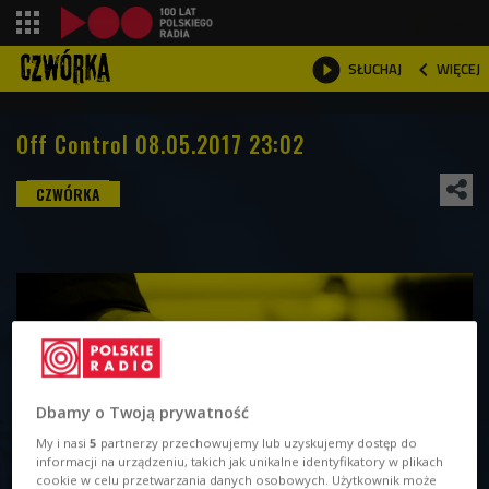
shopping_cart



WIĘCEJ
SŁUCHAJ

Off Control 08.05.2017 23:02
Dbamy o Twoją prywatność
My i nasi
5
partnerzy przechowujemy lub uzyskujemy dostęp do
informacji na urządzeniu, takich jak unikalne identyfikatory w plikach
cookie w celu przetwarzania danych osobowych. Użytkownik może