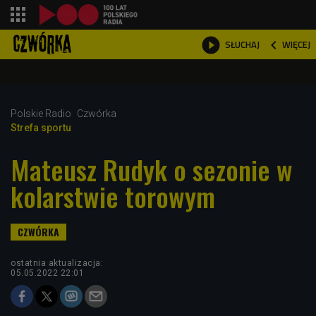
shopping_cart



WIĘCEJ
SŁUCHAJ

Polskie Radio
Czwórka
Strefa sportu
Mateusz Rudyk o sezonie w
kolarstwie torowym
ostatnia aktualizacja:
05.05.2022 22:01