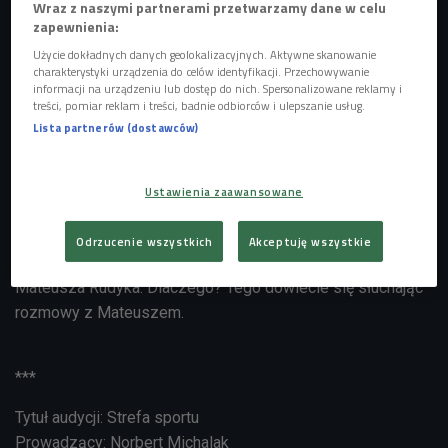
Wraz z naszymi partnerami przetwarzamy dane w celu
zapewnienia:
Użycie dokładnych danych geolokalizacyjnych. Aktywne skanowanie
charakterystyki urządzenia do celów identyfikacji. Przechowywanie
informacji na urządzeniu lub dostęp do nich. Spersonalizowane reklamy i
treści, pomiar reklam i treści, badnie odbiorców i ulepszanie usług.
Mateusz Rudyk
Foto: Darek Matyja
Lista partnerów (dostawców)
Kolarze torowi sezon już rozpoczęli. Dość nietypowo, bo w
kwietniu. A to wszystko przez rewolucję jaką wprowadziło
Ustawienia zaawansowane
UCI. Zamiast Pucharu Świata jest Puchar Narodów.
Pierwsze zawody odbył się w Glasgow. Niestety zabrakło
Odrzucenie wszystkich
Akceptuję wszystkie
tam brązowego medalisty MŚ w sprincie z 2019 roku
Mateusza Rudyka. Dlaczego? Tego dowiecie się słuchając
rozmowy z Mateuszem.
***
Tytuł audycji: Strefa sportu
Prowadzący: Norbert Michalak