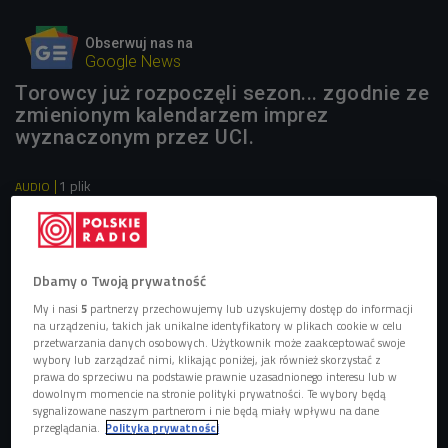
Obserwuj nas na
Google News
Torowcy już rozpoczęli sezon... zgodnie ze
zmienionym kalendarzem imprez
wyznaczonym przez UCI.
1 plik
AUDIO


16'15
Strefa sportu - 5 maja 2022
Dbamy o Twoją prywatność
My i nasi
5
partnerzy przechowujemy lub uzyskujemy dostęp do informacji
na urządzeniu, takich jak unikalne identyfikatory w plikach cookie w celu
przetwarzania danych osobowych. Użytkownik może zaakceptować swoje
wybory lub zarządzać nimi, klikając poniżej, jak również skorzystać z
prawa do sprzeciwu na podstawie prawnie uzasadnionego interesu lub w
dowolnym momencie na stronie polityki prywatności. Te wybory będą
sygnalizowane naszym partnerom i nie będą miały wpływu na dane
przeglądania.
Polityka prywatności