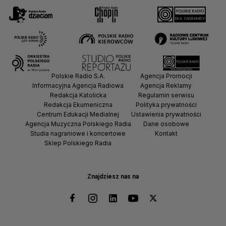
Polskie Radio S.A.
Agencja Promocji
Informacyjna Agencja Radiowa
Agencja Reklamy
Redakcja Katolicka
Regulamin serwisu
Redakcja Ekumeniczna
Polityka prywatności
Centrum Edukacji Medialnej
Ustawienia prywatności
Agencja Muzyczna Polskiego Radia
Dane osobowe
Studia nagraniowe i koncertowe
Kontakt
Sklep Polskiego Radia
Znajdziesz nas na