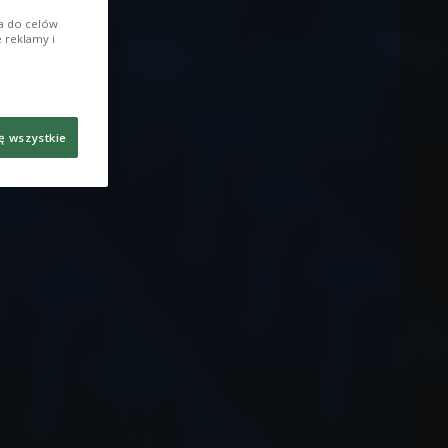
ia do celów
 reklamy i
ę wszystkie