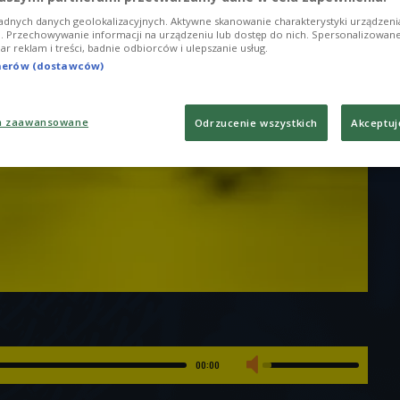
adnych danych geolokalizacyjnych. Aktywne skanowanie charakterystyki urządzen
ji. Przechowywanie informacji na urządzeniu lub dostęp do nich. Spersonalizowane
iar reklam i treści, badnie odbiorców i ulepszanie usług.
tnerów (dostawców)
a zaawansowane
Odrzucenie wszystkich
Akceptuj
00:00