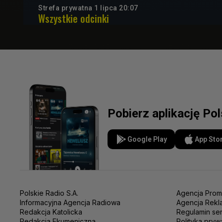
Strefa prywatna 1 lipca 20:07
Wszystkie odcinki
Pobierz aplikację Po
Google Play
App Sto
Polskie Radio S.A.
Agencja Prom
Informacyjna Agencja Radiowa
Agencja Rekl
Redakcja Katolicka
Regulamin se
Redakcja Ekumeniczna
Polityka pryw