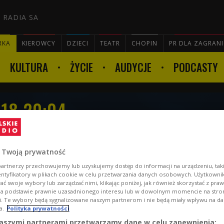
 RADIA SA
RKA
KIEROWCY
DZIECI
TEATR
CHOPIN
PR DLA ZAGRAN
KULTURA
ŻYCIE
AUDYCJE
PODCASTY

018 20:04
 Twoją prywatność
artnerzy przechowujemy lub uzyskujemy dostęp do informacji na urządzeniu, taki
entyfikatory w plikach cookie w celu przetwarzania danych osobowych. Użytkown
ć swoje wybory lub zarządzać nimi, klikając poniżej, jak również skorzystać z pra
na podstawie prawnie uzasadnionego interesu lub w dowolnym momencie na stroni
i. Te wybory będą sygnalizowane naszym partnerom i nie będą miały wpływu na d
a.
Polityka prywatności
aszymi partnerami przetwarzamy dane w celu zapewnienia: