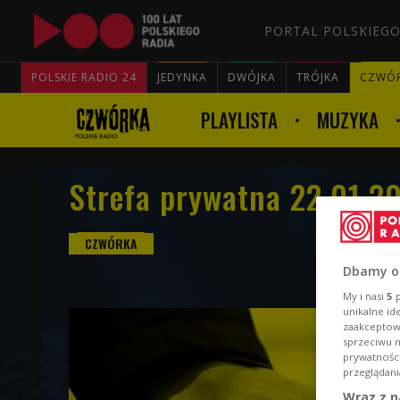
PORTAL POLSKIEGO
POLSKIE RADIO 24
JEDYNKA
DWÓJKA
TRÓJKA
CZWÓ
PLAYLISTA
MUZYKA
Strefa prywatna 22.01.2
Dbamy o
My i nasi
5
p
unikalne id
zaakceptowa
sprzeciwu 
prywatnośc
przeglądani
Wraz z n