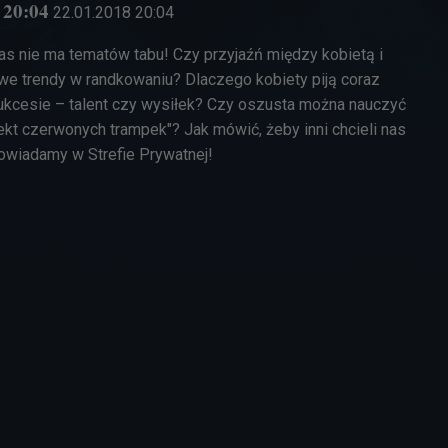
 20:04
22.01.2018
20:04
a nas nie ma tematów tabu! Czy przyjaźń między kobietą i
we trendy w randkowaniu? Dlaczego kobiety piją coraz
ukcesie – talent czy wysiłek? Czy oszusta można nauczyć
kt czerwonych trampek"? Jak mówić, żeby inni chcieli nas
powiadamy w Strefie Prywatnej!