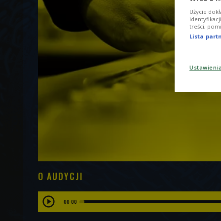
Użycie dokł
identyfikac
treści, pom
Lista par
Ustawieni
O AUDYCJI
00:00