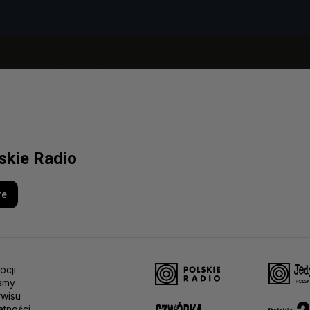
lskie Radio
re
ocji
amy
rwisu
atności